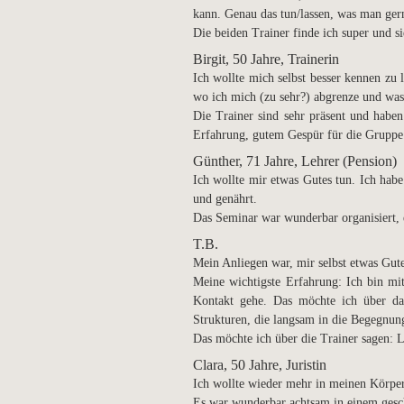
kann. Genau das tun/lassen, was man ger
Die beiden Trainer finde ich super und s
Birgit, 50 Jahre, Trainerin
Ich wollte mich selbst besser kennen zu 
wo ich mich (zu sehr?) abgrenze und wa
Die Trainer sind sehr präsent und haben
Erfahrung, gutem Gespür für die Gruppe 
Günther, 71 Jahre, Lehrer (Pension)
Ich wollte mir etwas Gutes tun. Ich ha
und genährt.
Das Seminar war wunderbar organisiert,
T.B.
Mein Anliegen war, mir selbst etwas Gu
Meine wichtigste Erfahrung: Ich bin mi
Kontakt gehe. Das möchte ich über da
Strukturen, die langsam in die Begegnu
Das möchte ich über die Trainer sagen: L
Clara, 50 Jahre, Juristin
Ich wollte wieder mehr in meinen Körp
Es war wunderbar achtsam in einem ges