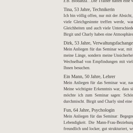
z.B. Biodanza…Die Trainer hatten eine we
Tina, 53 Jahre, Technikerin
Ich bin völlig offen, nur mit der Absich
viele Gleichgesinnte treffen werde, w
Gleichheiten und auch viele Unterschiede
Birgit und Charly haben eine Atmosphäre 
Dirk, 53 Jahre, Verwaltungsfachanges
Mein Anliegen für das Seminar war, mit 
meine Länge, sondern meine Unsicherhei
Wechselbad von Empfindungen mit viele
Ihnen besuchen.
Ein Mann, 50 Jahre, Lehrer
Mein Anliegen für das Seminar war, n
Meine wichtigste Erkenntnis war, dass s
möchte ich zum Seminar sagen: Schö
durchmischt. Birgit und Charly sind eine
Fun, 64 Jahre, Psychologin
Mein Anliegen für das Seminar: Begegn
Lebendigkeit. Die Mann-Frau-Beziehung 
freundlich und locker, gut strukturiert,