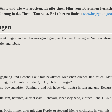
chte und wie wir arbeiten: Es gibt einen Film vom Bayrischen Fernse
ührung in das Thema Tantra ist. Er ist hier zu finden:
www.begegnungsra
ngen
ssetzungen und ist hervorragend geeignet für den Einstieg in Selbsterfahrun
ziehung leben.
gegnung und Lebendigkeit mit bewussten Menschen erleben und teilen. Mei
lung, die Erlaubnis in der QLB: „Ich bin Energie“
und bewegendsten Seminare und ich habe viel Tantra-Erfahrung und Bewusst
fühlsam, herzlich, aufmerksam, liebevoll, lebensbejahend, einfach Echt. DAN
en. Nicht immer alles mit dem Kopfe zu steuern! Meine wichtigste Erkenntnis: 