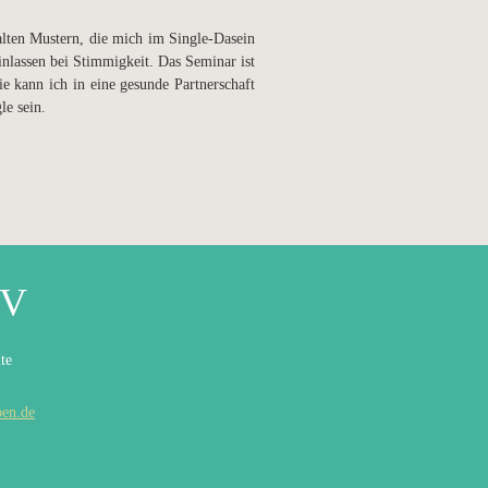
lten Mustern, die mich im Single-Dasein
inlassen bei Stimmigkeit. Das Seminar ist
e kann ich in eine gesunde Partnerschaft
le sein.
eV
te
ben.de