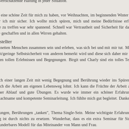
rtschätzende Haltung in jeder Situation.
t, eine schöne Zeit für mich zu haben, vor Weihnachten, im beginnenden Winter
ar ich mir sicher. Ich wollte mich spüren, mich und meine Bedürfnisse erf
 zu treffen war sehr spannend. Schnell war Vertrautheit und Sicherheit für d
geschaffen und in allen Wirren gehalten.
tellter
netten Menschen zusammen sein und erleben, was sich bei und mit mir tut. Me
t/geringe Selbstsicherheit von anderen bemerkt wird und diese sich daher mi
n tollen Erlebnissen und Begegnungen. Birgit und Charly sind ein tolles T
ach einer langen Zeit mit wenig Begegnung und Berührung wieder ins Spür
ich die Arbeit am eigenen Lebensweg lohnt. Ich kann die Früchte der Arbeit a
ner Ablauf und gute Übungen. Es wurde wie immer ein schöner Erfahrun
 achtsame und kompetente Seminarleitung. Ich fühlte mich gut begleitet. Danke
ungen, Berührungen „tanken“, Thema Single-Sein. Meine wichtigste Erfahru
ist durch nichts zu ersetzen. Wunderbar, dass es ein extra Seminar für Si
 wunderbares Modell für das Miteinander von Mann und Frau.