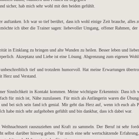
nd sicher, hab mich sehr wohl mit den beiden gefühlt.
 auftanken. Ich war so tief berührt, dass ich wohl einige Zeit brauche, alles 
s möchte ich über die Trainer sagen: liebevoller Umgang, offener Rahmen, der
eität in Einklang zu bringen und alte Wunden zu heilen. Besser leben und liebe
rperlich. Akzeptanz und Liebe ist eine Lösung. Abgrenzung zum eigenen Wohle
unbeschreiblich tief und trotzdem humorvoll. Hat meine Erwartungen übertrof
it Herz und Verstand.
iner Sinnlichkeit in Kontakt kommen. Meine wichtigste Erkenntnis: Dass ic
nfach für mich ist, Nähe zuzulassen. Für mich als Anfängerin waren die Übung
d bei sich sein fand ich genial. Mir geht das Herz auf, wenn ich euch als Pa
 Ich habe mich sehr aufgehoben gefühlt und bin dankbar, dass ich dabei war.
Weihnachtszeit rauszuziehen und Kraft zu sammeln. Der Beruf ist sehr forde
t selbst darüber hinweg gehen. Für mich eine sehr wertschätzende Erfahrung, 