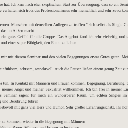
ne hat. Ich kam nach eher skeptischem Start zur Überzeugung, dass so ein Sem
ie verhalten sich trotz des Professionalismus sehr menschlich und sehr zuvork
lernen. Menschen mit demselben Anliegen zu treffen:“ sich selbst als Single G
s das im Außen macht.
 ein gutes Gefühl für die Gruppe. Das Angebot fand ich sehr vielseitig und
und einer super Fähigkeit, den Raum zu halten.
be mir mit diesem Seminar und den vielen Begegnungen etwas Gutes getan. Me
 einfühlsam, achtsam, respektvoll. Auch die Pausen ließen einem genug Zeit
tes tun, In Kontakt mit Männern und Frauen kommen, Begegnung, Berührung, S
t meiner Angst und meiner Sexualität willkommen. Ich bin frei in meiner En
s Seminar sagen: für mich ein wunderbarer Raum, um echten Singles im 
ng und Berührung führen
iebevoll mit ganz viel Herz und Humor. Sehr großer Erfahrungsschatz. Ihr holt
er zu kommen, wieder in die Begegnung mit Männern
chützten Raum, Männern und Frauen zu begegnen