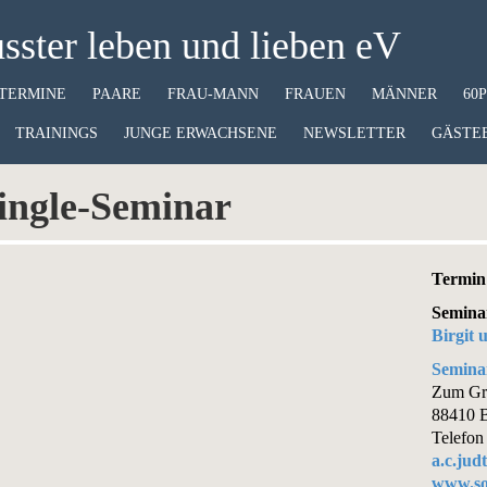
ster leben und lieben eV
TERMINE
PAARE
FRAU-MANN
FRAUEN
MÄNNER
60
TRAININGS
JUNGE ERWACHSENE
NEWSLETTER
GÄSTE
Single-Seminar
Termin 
Semina
Birgit
Semina
Zum Gr
88410 B
Telefon
a.c.ju
www.so