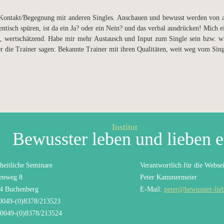
Kontakt/Begegnung mit anderen Singles. Anschauen und bewusst werden von a
entisch spüren, ist da ein Ja? oder ein Nein? und das verbal ausdrücken! Mich e
m, wertschätzend. Habe mir mehr Austausch und Input zum Single sein bzw. wi
die Trainer sagen: Bekannte Trainer mit ihren Qualitäten, weit weg vom Sing
Institut
Bewusster leben und lieben 
heitliche Seminare
Verantwortlich für die Websei
enweg 8
Peter Kammermeier
4 Buchenberg
E-Mail:
peter@bewusster-lie
 0049-(0)8378/213523
 0049-(0)8378/213524