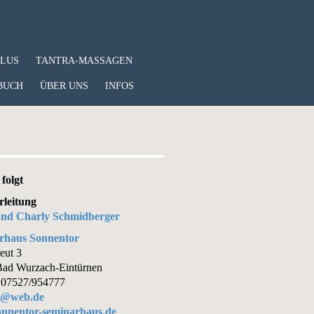
PLUS
TANTRA-MASSAGEN
BUCH
ÜBER UNS
INFOS
folgt
rleitung
 und Charly Schmidberger
rhaus Sonnentor
eut 3
ad Wurzach-Eintürnen
 07527/954777
dt@web.de
nnentor-seminarhaus.de