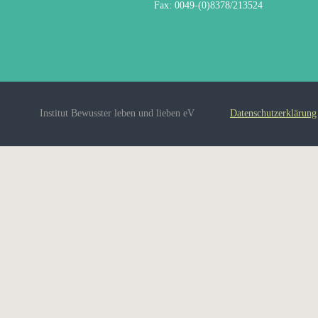
Fax: 0049-(0)8378/213524
Institut Bewusster leben und lieben eV
Datenschutzerklärung