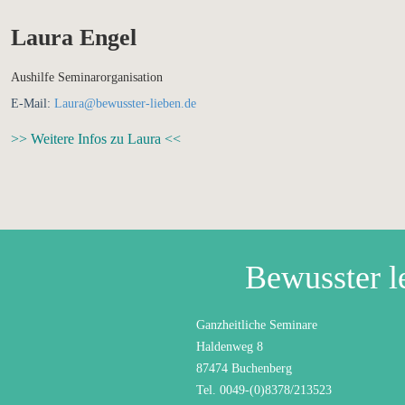
Laura Engel
Aushilfe Seminarorganisation
E-Mail:
Laura@bewusster-lieben.de
>> Weitere Infos zu Laura <<
Bewusster l
Ganzheitliche Seminare
Haldenweg 8
87474 Buchenberg
Tel. 0049-(0)8378/213523