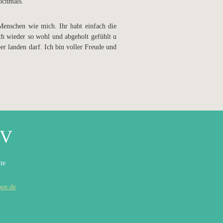
ochmals.
 Menschen wie mich. Ihr habt einfach die
ch wieder so wohl und abgeholt gefühlt u
r landen darf. Ich bin voller Freude und
eV
te
ben.de