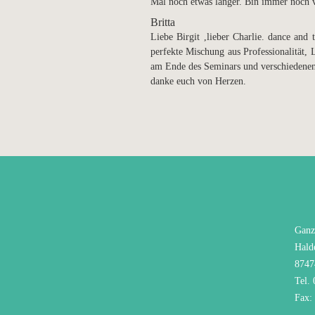
Mal noch etwas länger. Bin immer noch v
Britta
Liebe Birgit ,lieber Charlie. dance and
perfekte Mischung aus Professionalität,
am Ende des Seminars und verschiedenen 
danke euch von Herzen.
Ganz
Hald
8747
Tel.
Fax: