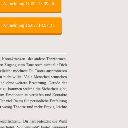
Anmeldung 11.09.-13.09.26
Anmeldung 16.07.-18.07.27
e,
Kontakttanzen der andere Tanzformen.
den Zugang zum Tanz noch nicht für Dich
ielleicht möchtest Du Tantra ausprobieren
u nicht willst. Viele Menschen wünschen
 und
ohne weitere Erwartung. Gerade der
t zu kommen welche die Sicherheit gibt,
, um
Emotionen zu vertiefen und Kontakte
Dir viel Raum für persönliche Entfaltung
it wenig
Theorie und mehr Praxis, leichte
verpflichtend. Du hast jederzeit die Wahl
narhotel „Sonnenstrahl“ bietet genügend