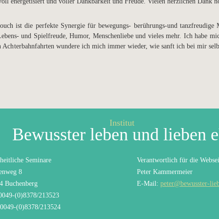
oll energetisiert und voller Dankbarkeit und Freude. Vielen herzlichen Dank n
 touch ist die perfekte Synergie für bewegungs- berührungs-und tanzfreudige
 Lebens- und Spielfreude, Humor, Menschenliebe und vieles mehr. Ich habe mi
Achterbahnfahrten wundere ich mich immer wieder, wie sanft ich bei mir selbe
Institut
Bewusster leben und lieben 
heitliche Seminare
Verantwortlich für die Websei
enweg 8
Peter Kammermeier
4 Buchenberg
E-Mail:
peter@bewusster-lie
 0049-(0)8378/213523
 0049-(0)8378/213524