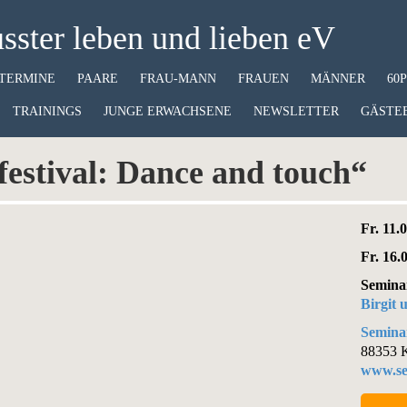
ster leben und lieben eV
TERMINE
PAARE
FRAU-MANN
FRAUEN
MÄNNER
60
TRAININGS
JUNGE ERWACHSENE
NEWSLETTER
GÄSTE
estival: Dance and touch“
Fr. 11.
Fr. 16.
Semina
Birgit
Semina
88353 K
www.se