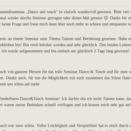
henendeseminar „Dance and touch“ ist einfach wundervoll gewesen. Bitte viel
mal wieder durchs Seminar getragen oder dieses Mal getanzt 😉 Danke für eue
 keine Frage und freue mich dann über noch mehr so schöne und entspannte ta
merin an einem Seminar
zum Thema Tanzen und Berührung gewesen. Habe er
geblieben bin!
Bin reich belohnt worden und sehr glücklich. Den beiden Leitern
n. Ich wurde aufgenommen und bin einfach nur glücklich 2 Tage lang gewesen!
 euch von ganzem Herzen für das tolle Seminar Dance & Touch und für eure w
fen. Danke auch, für uns die Möglichkeit mit euch zusammen das Silent Dan
uen uns schon auf mehr.
Wunderbares Dance&Touch Seminar! Ich dachte das ich nicht Tanzen kann, das
Art waren meine Bedenken schnell verflogen und ich konnte mich sehr gut auf 
uch war sooo schön. Voller Leichtigkeit und Verspieltheit hat es mich durch d