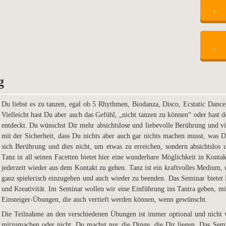
g
Du liebst es zu tanzen, egal ob 5 Rhythmen, Biodanza, Disco, Ecstatic Danc
Vielleicht hast Du aber auch das Gefühl,
„nicht tanzen zu können“ oder hast 
entdeckt. Du wünschst Dir mehr absichtslose und liebevolle Berührung und
v
mit der Sicherheit, dass Du nichts
aber auch gar nichts machen musst, was D
sich Berührung und dies nicht, um etwas zu erreichen, sondern absichtslos
Tanz in all seinen Facetten bietet hier eine
wunderbare Möglichkeit in Kontak
jederzeit wieder aus dem Kontakt zu gehen. Tanz ist ein kraftvolles Medium
ganz spielerisch einzugehen und auch wieder
zu beenden. Das Seminar bietet 
und
Kreativität. Im Seminar wollen wir eine Einführung ins Tantra geben, m
Einsteiger-Übungen, die auch vertieft werden
können, wenn gewünscht.
Die Teilnahme an den verschiedenen Übungen ist immer optional und nicht
mitzumachen oder nicht. Du machst nur
die Dinge, die Dir liegen.
Das Semi