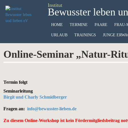
Institut
Bewusster leben un
HOME
TERMINE
PAARE
FRAU-
URLAUB
TRAININGS
JUNGE ERWA
Online-Seminar „Natur-Ritu
Termin folgt
Seminarleitung
Birgit und Charly Schmidberger
Fragen an:
info@bewusster-lieben.de
Zu diesem Online-Workshop ist kein Fördermitgliedsbeitrag not