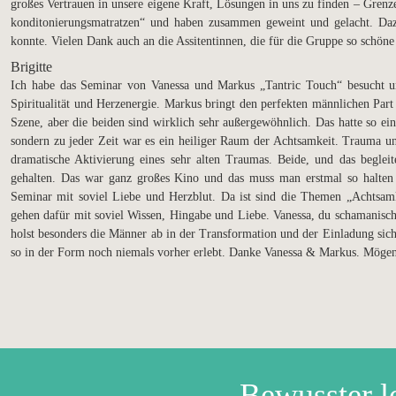
großes Vertrauen in unsere eigene Kraft, Lösungen in uns zu finden – Grenze
konditonierungsmatratzen“ und haben zusammen geweint und gelacht. Dazu 
konnte. Vielen Dank auch an die Assitentinnen, die für die Gruppe so schön
Brigitte
Ich habe das Seminar von Vanessa und Markus „Tantric Touch“ besucht un
Spiritualität und Herzenergie. Markus bringt den perfekten männlichen Part 
Szene, aber die beiden sind wirklich sehr außergewöhnlich. Das hatte so ei
sondern zu jeder Zeit war es ein heiliger Raum der Achtsamkeit. Trauma und
dramatische Aktivierung eines sehr alten Traumas. Beide, und das begleit
gehalten. Das war ganz großes Kino und das muss man erstmal so halten
Seminar mit soviel Liebe und Herzblut. Da ist sind die Themen „Achtsamk
gehen dafür mit soviel Wissen, Hingabe und Liebe. Vanessa, du schamanisc
holst besonders die Männer ab in der Transformation und der Einladung sich z
so in der Form noch niemals vorher erlebt. Danke Vanessa & Markus. Mögen
Bewusster l