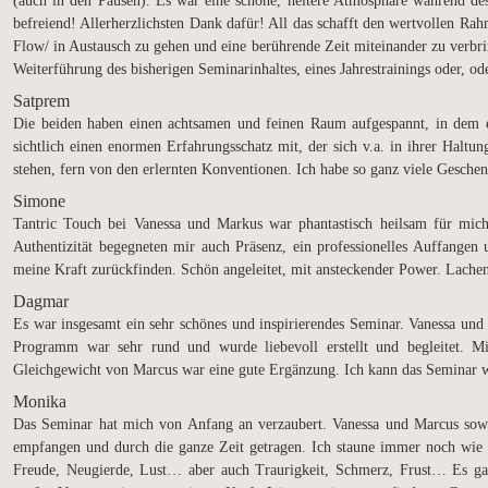
(auch in den Pausen). Es war eine schöne, heitere Atmosphäre während des
befreiend! Allerherzlichsten Dank dafür! All das schafft den wertvollen Rah
Flow/ in Austausch zu gehen und eine berührende Zeit miteinander zu verbr
Weiterführung des bisherigen Seminarinhaltes, eines Jahrestrainings oder, o
Satprem
Die beiden haben einen achtsamen und feinen Raum aufgespannt, in dem es 
sichtlich einen enormen Erfahrungsschatz mit, der sich v.a. in ihrer Haltung
stehen, fern von den erlernten Konventionen. Ich habe so ganz viele Ges
Simone
Tantric Touch bei Vanessa und Markus war phantastisch heilsam für mich
Authentizität begegneten mir auch Präsenz, ein professionelles Auffangen 
meine Kraft zurückfinden.
Schön angeleitet, mit ansteckender Power. Lachen,
Dagmar
Es war insgesamt ein sehr schönes und inspirierendes Seminar. Vanessa und
Programm war sehr rund und wurde liebevoll erstellt und begleitet. Mi
Gleichgewicht von Marcus war eine gute Ergänzung. Ich kann das Seminar 
Monika
Das Seminar hat mich von Anfang an verzaubert. Vanessa und Marcus sowi
empfangen und durch die ganze Zeit getragen. Ich staune immer noch wie 
Freude, Neugierde, Lust… aber auch Traurigkeit, Schmerz, Frust… Es gab