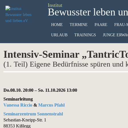
Institut
Bewusster leben un
HOME
TERMINE
PAARE
FRAU-
URLAUB
TRAININGS
JUNGE ERWA
Intensiv-Seminar „Tantric
(1. Teil) Eigene Bedürfnisse spüren und
Do.08.10. 20:00 – So. 11.10.2026 13:00
Seminarleitung
Vanessa Riccio
&
Marcus Pfahl
Seminarzentrum Sonnenstrahl
Sebastian-Kneipp-Str. 1
88353 Kißlegg