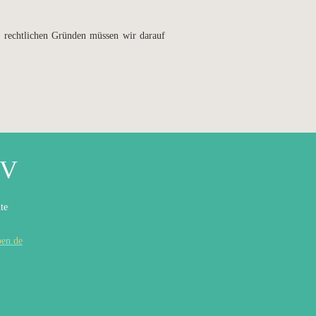
s rechtlichen Gründen müssen wir darauf
eV
te
ben.de