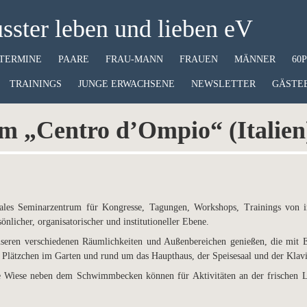
ster leben und lieben eV
TERMINE
PAARE
FRAU-MANN
FRAUEN
MÄNNER
60
TRAININGS
JUNGE ERWACHSENE
NEWSLETTER
GÄSTE
m „Centro d’Ompio“ (Italien
nales Seminarzentrum für Kongresse, Tagungen, Workshops, Trainings von in
nlicher, organisatorischer und institutioneller Ebene.
nseren verschiedenen Räumlichkeiten und Außenbereichen genießen, die mit Ei
ge Plätzchen im Garten und rund um das Haupthaus, der Speisesaal und der Klav
e Wiese neben dem Schwimmbecken können für Aktivitäten an der frischen L