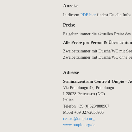
Anreise
In diesem
PDF hier
findest Du alle Infos
Preise
Es gelten immer die aktuellen Preise de
Alle Preise pro Person & Übernachtung
Zweibettzimmer mit Dusche/WC mit Se
Zweibettzimmer mit Dusche/WC ohn
Adresse
Seminarzentrum Centro d’Ompio – Ass
Via Pratolungo 47, Pratolungo
I-28028 Pettenasco (NO)
Italien
Telefon +39 (0)323/888967
Mobil +39 327/2036905
centro@ompio.org
www.ompio.org/de