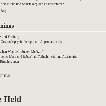
Selbstliebe und Selbstakzeptanz zu unterstützen.
Birgit
nings
z und Freiburg
r Gesprächspsychotherapie mit Approbation als
n
ischen Weg der „Süssen Medizin“
usster leben und lieben“ als Teilnehmerin und Assistentin
 Ritualgruppen
ICHEN
e Held