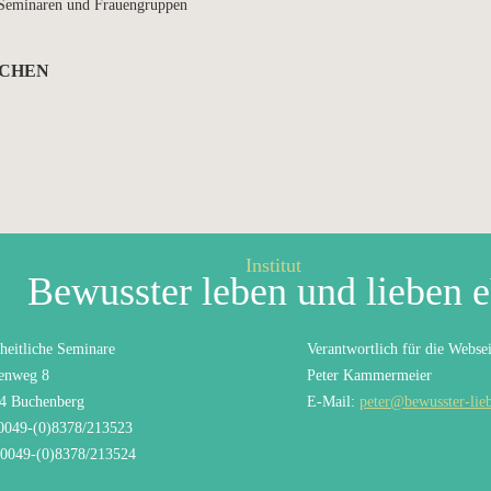
s-Seminaren und Frauengruppen
ICHEN
Institut
Bewusster leben und lieben 
heitliche Seminare
Verantwortlich für die Websei
enweg 8
Peter Kammermeier
4 Buchenberg
E-Mail:
peter@bewusster-lie
 0049-(0)8378/213523
 0049-(0)8378/213524