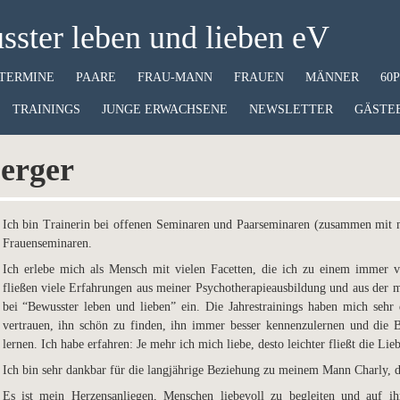
ster leben und lieben eV
TERMINE
PAARE
FRAU-MANN
FRAUEN
MÄNNER
60
TRAININGS
JUNGE ERWACHSENE
NEWSLETTER
GÄSTE
erger
Ich bin Trainerin bei offenen Seminaren und Paarseminaren (zusammen mit
Frauenseminaren.
Ich erlebe mich als Mensch mit vielen Facetten, die ich zu einem immer v
fließen viele Erfahrungen aus meiner Psychotherapieausbildung und aus der 
bei “Bewusster leben und lieben” ein. Die Jahrestrainings haben mich sehr 
vertrauen, ihn schön zu finden, ihn immer besser kennenzulernen und di
lernen. Ich habe erfahren: Je mehr ich mich liebe, desto leichter fließt die L
Ich bin sehr dankbar für die langjährige Beziehung zu meinem Mann Charly, d
Es ist mein Herzensanliegen, Menschen liebevoll zu begleiten und auf