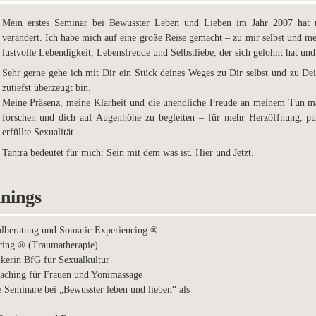
Mein erstes Seminar bei Bewusster Leben und Lieben im Jahr 2007 hat 
verändert. Ich habe mich auf eine große Reise gemacht – zu mir selbst und me
lustvolle Lebendigkeit, Lebensfreude und Selbstliebe, der sich gelohnt hat und
Sehr gerne gehe ich mit Dir ein Stück deines Weges zu Dir selbst und zu De
zutiefst überzeugt bin.
Meine Präsenz, meine Klarheit und die unendliche Freude an meinem Tun ma
forschen und dich auf Augenhöhe zu begleiten – für mehr Herzöffnung, p
erfüllte Sexualität.
Tantra bedeutet für mich: Sein mit dem was ist. Hier und Jetzt.
nings
ualberatung und Somatic Experiencing ®
cing ® (Traumatherapie)
ikerin BfG für Sexualkultur
oaching für Frauen und Yonimassage
le Seminare bei „Bewusster leben und lieben“ als