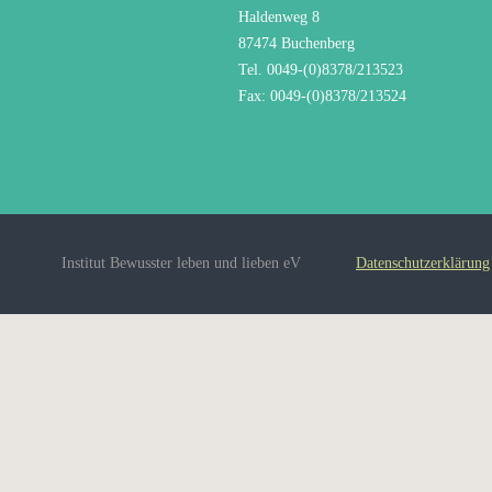
Haldenweg 8
87474 Buchenberg
Tel. 0049-(0)8378/213523
Fax: 0049-(0)8378/213524
Institut Bewusster leben und lieben eV
Datenschutzerklärung