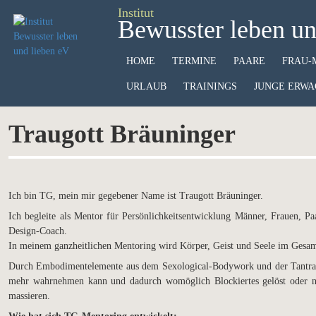
Institut
Bewusster leben un
HOME
TERMINE
PAARE
FRAU-
URLAUB
TRAININGS
JUNGE ERWA
Traugott Bräuninger
Ich bin TG, mein mir gegebener Name ist Traugott Bräuninger.
Ich begleite als Mentor für Persönlichkeitsentwicklung Männer, Frauen,
Design-Coach.
In meinem ganzheitlichen Mentoring wird Körper, Geist und Seele im Gesamt
Durch Embodimentelemente aus dem Sexological-Bodywork und der Tantramas
mehr wahrnehmen kann und dadurch womöglich Blockiertes gelöst oder nicht
massieren.