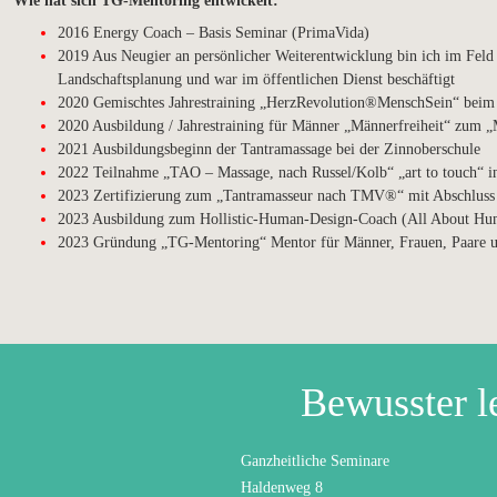
Wie hat sich TG-Mentoring entwickelt:
2016 Energy Coach – Basis Seminar (PrimaVida)
2019 Aus Neugier an persönlicher Weiterentwicklung bin ich im Feld
Landschaftsplanung und war im öffentlichen Dienst beschäftigt
2020 Gemischtes Jahrestraining „HerzRevolution®MenschSein“ beim 
2020 Ausbildung / Jahrestraining für Männer „Männerfreiheit“ zum 
2021 Ausbildungsbeginn der Tantramassage bei der Zinnoberschule
2022 Teilnahme „TAO – Massage, nach Russel/Kolb“ „art to touch“ i
2023 Zertifizierung zum „Tantramasseur nach TMV®“ mit Abschluss 
2023 Ausbildung zum Hollistic-Human-Design-Coach (All About H
2023 Gründung „TG-Mentoring“ Mentor für Männer, Frauen, Paare u
Bewusster l
Ganzheitliche Seminare
Haldenweg 8