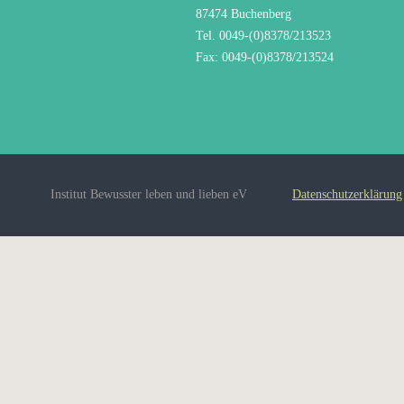
87474 Buchenberg
Tel. 0049-(0)8378/213523
Fax: 0049-(0)8378/213524
Institut Bewusster leben und lieben eV
Datenschutzerklärung