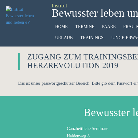
Institut
Bewusster leben un
HOME
TERMINE
PAARE
FRAU-
URLAUB
TRAININGS
JUNGE ERWA
ZUGANG ZUM TRAININGSBE
HERZREVOLUTION 2019
Das ist unser passwortgeschützer Bereich. Bitte gib dein Passwort ei
Bewusster l
Ganzheitliche Seminare
Haldenweg 8