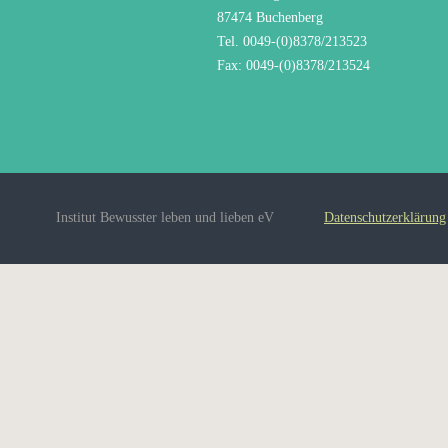
87474 Buchenberg
Tel. 0049-(0)8378/213523
Fax: 0049-(0)8378/213524
Institut Bewusster leben und lieben eV
Datenschutzerklärung