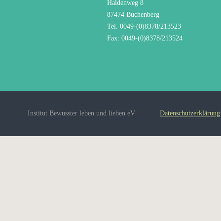
Haldenweg 8
87474 Buchenberg
Tel. 0049-(0)8378/213523
Fax: 0049-(0)8378/213524
Institut Bewusster leben und lieben eV
Datenschutzerklärung