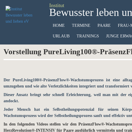
Institut
Bewusster leben un
HOME
TERMINE
PAARE
FRAU-
URLAUB
TRAININGS
JUNGE ERWA
Vorstellung PureLiving100
®-
PräsenzF
Der PureLiving100®-PräsenzFlow®-Wachstumsprozess ist eine allt
umzugehen und wie alte Verletzlichkeiten integriert und transformiert
Dieser Ansatz bringt sehr schnell Erleichterung, weil man mit der e
andockt.
Jeder Mensch hat ein Selbstheilungspotenzial für seinen Kö
Wachstumsprozess
wird der Selbstheilungsprozess sanft und effektiv unt
In den folgenden Videos stellen wir den PräsenzFlow®-Wachstumspro
HerzRevolution®-INTENSIV für Paare ausführlich vermitteln und train