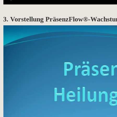
3. Vorstellung PräsenzFlow
®
-Wachstu