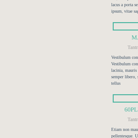
lacus a porta s
ipsum, vitae sag
M
Tant
Vestibulum cons
Vestibulum con
lacinia, mauris 
semper libero, 
tellus
60P
Tant
Etiam non mauri
pellentesque. U