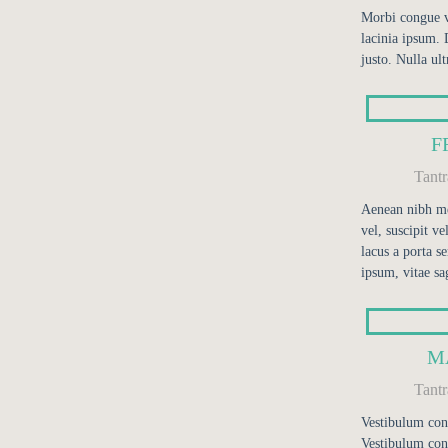
Morbi congue v
lacinia ipsum. 
justo. Nulla ult
F
Tant
Aenean nibh me
vel, suscipit v
lacus a porta s
ipsum, vitae sag
M
Tant
Vestibulum cons
Vestibulum con