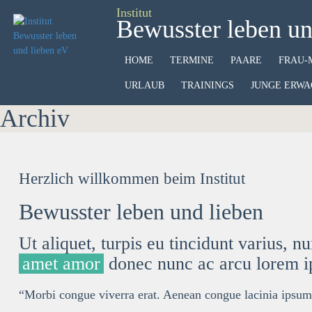
Institut
Bewusster leben un
HOME
TERMINE
PAARE
FRAU-
URLAUB
TRAININGS
JUNGE ERWA
Archiv
Herzlich willkommen beim Institut
Bewusster leben und lieben
Ut aliquet, turpis eu
tincidunt
varius, nun
amet amor
donec nunc ac arcu lorem 
“Morbi congue viverra erat. Aenean congue lacinia ipsum