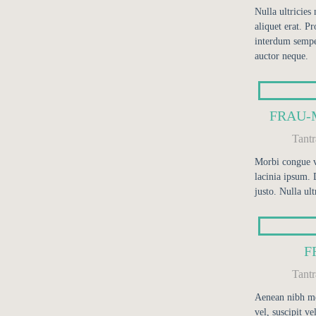
Nulla ultricies
aliquet erat. Pr
interdum sempe
auctor neque.
FRAU-
Tant
Morbi congue v
lacinia ipsum. 
justo. Nulla ult
F
Tant
Aenean nibh me
vel, suscipit v