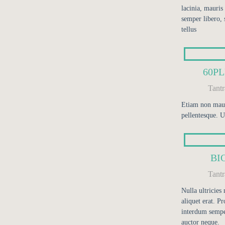
lacinia, mauris 
semper libero, 
tellus
60P
Tant
Etiam non mauri
pellentesque. U
BI
Tant
Nulla ultricies
aliquet erat. Pr
interdum sempe
auctor neque.