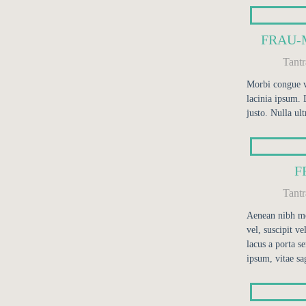
FRAU-
Tant
Morbi congue v
lacinia ipsum. 
justo. Nulla ult
F
Tant
Aenean nibh me
vel, suscipit v
lacus a porta s
ipsum, vitae sag