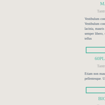
M
Tant
Vestibulum cons
Vestibulum con
lacinia, mauris 
semper libero, 
tellus
60P
Tant
Etiam non mauri
pellentesque. U
BI