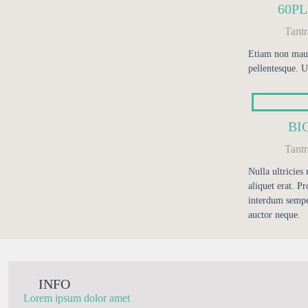
60P
Tant
Etiam non mauri
pellentesque. U
BI
Tant
Nulla ultricies
aliquet erat. Pr
interdum sempe
auctor neque.
INFO
Lorem ipsum dolor amet