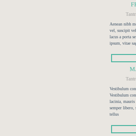
F
Tant
Aenean nibh me
vel, suscipit v
lacus a porta s
ipsum, vitae sag
M
Tant
Vestibulum cons
Vestibulum con
lacinia, mauris 
semper libero, 
tellus