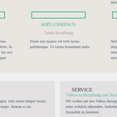
ipsu
60PLUSMINUS
Tantra Beziehung
isus.
Etiam non mauris vel velit luctus
Null
olor. In
pellentesque. Ut varius fermentum nulla.
aliq
 leo orci
inte
ugue
auct
SERVICE
Videos zu Beziehung und Sexua
ugiat, velit metus tempor lorem,
Wir wollen mit den Videos Anregu
 turpis. Aenean ac mi.
einer wirklich nährenden, heilend
Sexualität zu kommen.