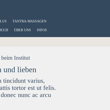
PLUS
TANTRA-MASSAGEN
BUCH
ÜBER UNS
INFOS
beim Institut
 und lieben
eu
tincidunt
varius,
tis tortor est ut felis.
donec nunc ac arcu