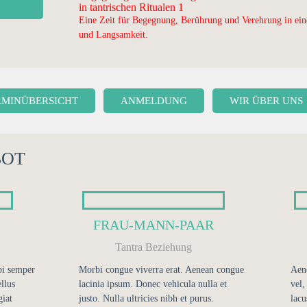
in tantrischen Ritualen 1
Eine Zeit für Begegnung, Berührung und Verehrung in ei
und Langsamkeit.
RMINÜBERSICHT
ANMELDUNG
WIR ÜBER UNS
BOT
FRAU-MANN-PAAR
Tantra Beziehung
bi semper
Morbi congue viverra erat. Aenean congue
Aene
ellus
lacinia ipsum. Donec vehicula nulla et
vel,
iat
justo. Nulla ultricies nibh et purus.
lacu