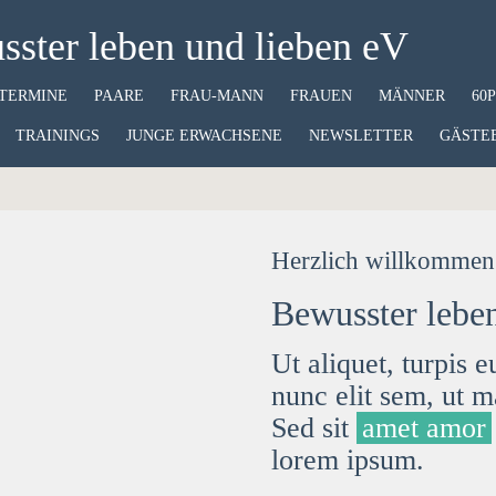
ster leben und lieben eV
TERMINE
PAARE
FRAU-MANN
FRAUEN
MÄNNER
60
TRAININGS
JUNGE ERWACHSENE
NEWSLETTER
GÄSTE
Herzlich willkommen 
Bewusster leben
Ut aliquet, turpis 
nunc elit sem, ut mat
Sed sit
amet amor
lorem ipsum.