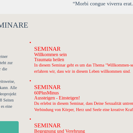
“Morbi congue viverra erat
MINARE
SEMINAR
Willkommen sein
einer
Traumata heilen
teht zur
In diesem Seminar geht es um das Thema “Willkommen-sei
r die
erfahren wir, dass wir in diesem Leben willkommen sind.
itsweise,
SEMINAR
kann. Alle
60PlusMinus
deoprojekt
Aussteigen - Einsteigen!
8 Seiten
Du erlebst in diesem Seminar, dass Deine Sexualität untren
 es eine
Verbindung von Körper, Herz und Seele eine kreative Kraft
SEMINAR
Begegnung und Verehrung