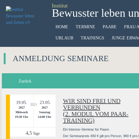
Institut
Bewusster leben un
HOME
TERMINE
PAARE
FRAU-
URLAUB
TRAININGS
JUNGE ERWA
ANMELDUNG SEMINARE
Zurück
WIR SIND FREI UND
19.05.
23.05.
BIS
VERBUNDEN
2027
2027
Mittwoch
Sonntag
(2. MODUL VOM PAAR-
19:30 Uhr
14:00 Uhr
TRAINING)
Ein Intensiv-Seminar für Paare.
4,5
Tage
Der Seminarpreis 490 € gilt pro Person, 980 € pro 