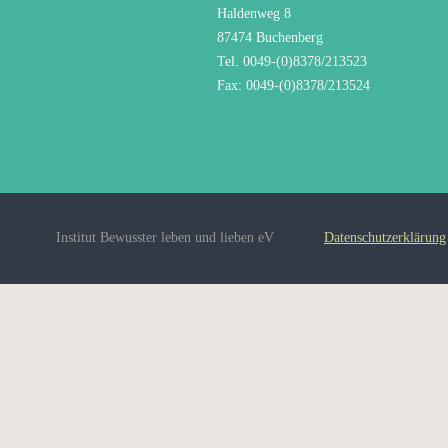
Haldenweg 8
87474 Buchenberg
Tel. 0049-(0)8378/213523
Fax: 0049-(0)8378/213524
Institut Bewusster leben und lieben eV
Datenschutzerklärung