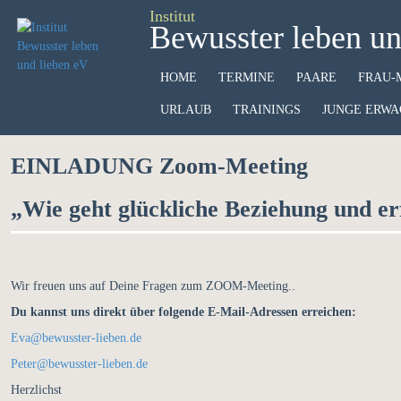
Institut
Bewusster leben un
HOME
TERMINE
PAARE
FRAU-
URLAUB
TRAININGS
JUNGE ERWA
EINLADUNG Zoom-Meeting
„Wie geht glückliche Beziehung und er
Wir freuen uns auf Deine Fragen zum ZOOM-Meeting..
Du kannst uns direkt über folgende E-Mail-Adressen erreichen:
Eva@bewusster-lieben.de
Peter@bewusster-lieben.de
Herzlichst