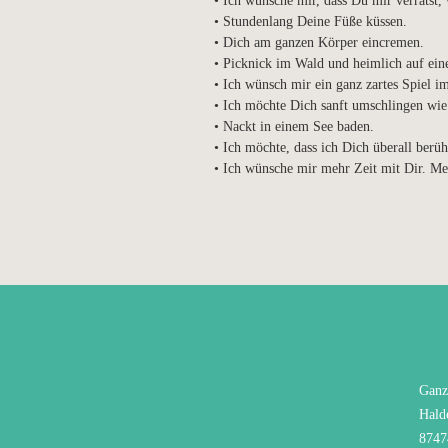
• Ich wünsche mir, dass Du mir verrätst,
• Stundenlang Deine Füße küssen.
• Dich am ganzen Körper eincremen.
• Picknick im Wald und heimlich auf eine
• Ich wünsch mir ein ganz zartes Spiel i
• Ich möchte Dich sanft umschlingen wie
• Nackt in einem See baden.
• Ich möchte, dass ich Dich überall berüh
• Ich wünsche mir mehr Zeit mit Dir. Me
Ganz
Hald
8747