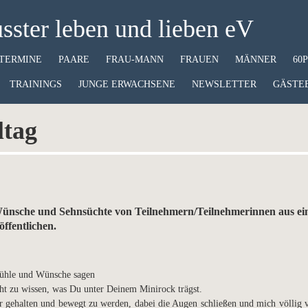
ster leben und lieben eV
TERMINE
PAARE
FRAU-MANN
FRAUEN
MÄNNER
60
TRAININGS
JUNGE ERWACHSENE
NEWSLETTER
GÄSTE
ltag
e Wünsche und Sehnsüchte von Teilnehmern/Teilnehmerinnen aus e
öffentlichen.
fühle und Wünsche sagen
cht zu wissen, was Du unter Deinem Minirock trägst.
gehalten und bewegt zu werden, dabei die Augen schließen und mich völlig 