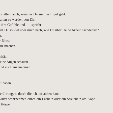
r allem auch, wenn es Dir mal nicht gut geht.
alten zu werden von Dir.
 ihre Gefühle und …. spricht.
nkst Du so viel über mich nach, wie Du über Deine Arbeit nachdenkst?
n.
 fährst.
tur machen.
ität.
Deine Augen schauen.
 und auch anzunehmen.
it haben.
erührungen, durch die ich auftanken kann.
bewusst wahrnehmen durch ein Lächeln oder ein Streicheln am Kopf.
 Körper.