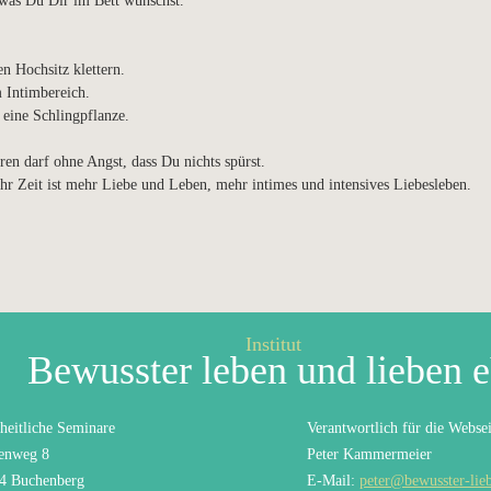
 was Du Dir im Bett wünschst.
n Hochsitz klettern.
m Intimbereich.
 eine Schlingpflanze.
ren darf ohne Angst, dass Du nichts spürst.
hr Zeit ist mehr Liebe und Leben, mehr intimes und intensives Liebesleben.
Institut
Bewusster leben und lieben 
heitliche Seminare
Verantwortlich für die Websei
enweg 8
Peter Kammermeier
4 Buchenberg
E-Mail:
peter@bewusster-lie