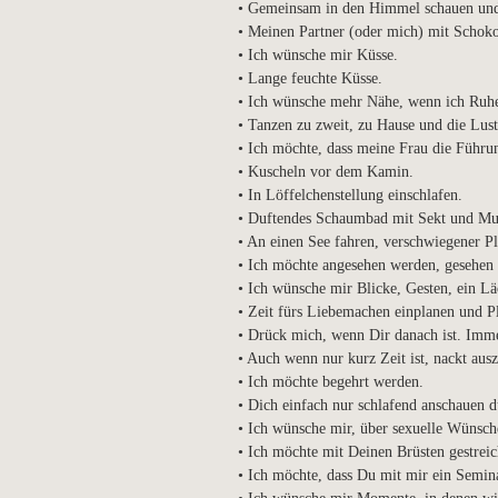
• Gemeinsam in den Himmel schauen und
• Meinen Partner (oder mich) mit Schok
• Ich wünsche mir Küsse.
• Lange feuchte Küsse.
• Ich wünsche mehr Nähe, wenn ich Ruhe
• Tanzen zu zweit, zu Hause und die Lust
• Ich möchte, dass meine Frau die Führ
• Kuscheln vor dem Kamin.
• In Löffelchenstellung einschlafen.
• Duftendes Schaumbad mit Sekt und Mu
• An einen See fahren, verschwiegener Pl
• Ich möchte angesehen werden, gesehen
• Ich wünsche mir Blicke, Gesten, ein L
• Zeit fürs Liebemachen einplanen und Pl
• Drück mich, wenn Dir danach ist. Imm
• Auch wenn nur kurz Zeit ist, nackt ausz
• Ich möchte begehrt werden.
• Dich einfach nur schlafend anschauen d
• Ich wünsche mir, über sexuelle Wünsch
• Ich möchte mit Deinen Brüsten gestreic
• Ich möchte, dass Du mit mir ein Seminar