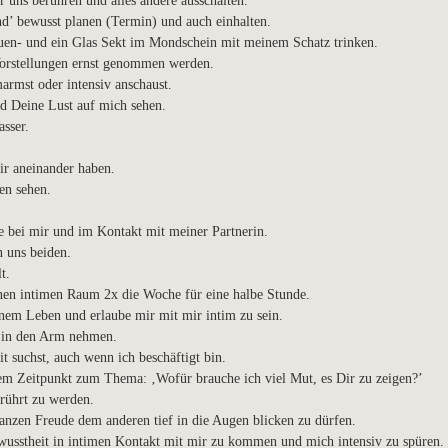
 uns berühren und alles andere ausschalten.
nd’ bewusst planen (Termin) und auch einhalten.
uen- und ein Glas Sekt im Mondschein mit meinem Schatz trinken.
orstellungen ernst genommen werden.
armst oder intensiv anschaust.
d Deine Lust auf mich sehen.
sser.
ir aneinander haben.
en sehen.
e bei mir und im Kontakt mit meiner Partnerin.
 uns beiden.
t.
inen intimen Raum 2x die Woche für eine halbe Stunde.
einem Leben und erlaube mir mit mir intim zu sein.
, in den Arm nehmen.
 suchst, auch wenn ich beschäftigt bin.
em Zeitpunkt zum Thema: ‚Wofür brauche ich viel Mut, es Dir zu zeigen?’
rührt zu werden.
nzen Freude dem anderen tief in die Augen blicken zu dürfen.
usstheit in intimen Kontakt mit mir zu kommen und mich intensiv zu spüren.