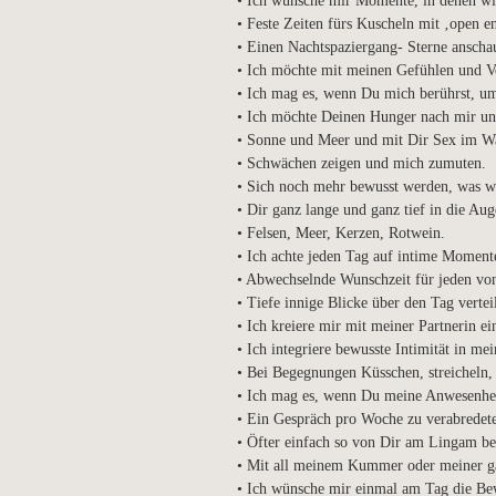
• Ich wünsche mir Momente, in denen wir
• Feste Zeiten fürs Kuscheln mit ‚open e
• Einen Nachtspaziergang- Sterne anscha
• Ich möchte mit meinen Gefühlen und V
• Ich mag es, wenn Du mich berührst, um
• Ich möchte Deinen Hunger nach mir un
• Sonne und Meer und mit Dir Sex im Wa
• Schwächen zeigen und mich zumuten.
• Sich noch mehr bewusst werden, was w
• Dir ganz lange und ganz tief in die Aug
• Felsen, Meer, Kerzen, Rotwein.
• Ich achte jeden Tag auf intime Moment
• Abwechselnde Wunschzeit für jeden von
• Tiefe innige Blicke über den Tag verteil
• Ich kreiere mir mit meiner Partnerin e
• Ich integriere bewusste Intimität in m
• Bei Begegnungen Küsschen, streicheln
• Ich mag es, wenn Du meine Anwesenheit
• Ein Gespräch pro Woche zu verabredet
• Öfter einfach so von Dir am Lingam be
• Mit all meinem Kummer oder meiner ga
• Ich wünsche mir einmal am Tag die Bew