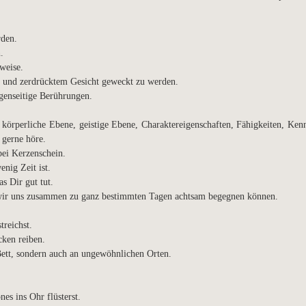
rden.
.
weise.
und zerdrücktem Gesicht geweckt zu werden.
genseitige Berührungen.
 körperliche Ebene, geistige Ebene, Charaktereigenschaften, Fähigkeiten, Kenn
t gerne höre.
ei Kerzenschein.
nig Zeit ist.
s Dir gut tut.
 wir uns zusammen zu ganz bestimmten Tagen achtsam begegnen können.
treichst.
ken reiben.
Bett, sondern auch an ungewöhnlichen Orten.
es ins Ohr flüsterst.