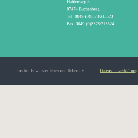
Haldenweg 8
87474 Buchenberg
Tel. 0049-(0)8378/213523
Fax: 0049-(0)8378/213524
Institut Bewusster leben und lieben eV
Datenschutzerklärung