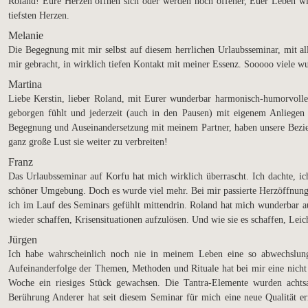
Roland! Eure Herzen öffnen sich oder werden noch offener, Euer Leben wird
tiefsten Herzen.
Melanie
Die Begegnung mit mir selbst auf diesem herrlichen Urlaubsseminar, mit a
mir gebracht, in wirklich tiefen Kontakt mit meiner Essenz. Sooooo viele
Martina
Liebe Kerstin, lieber Roland, mit Eurer wunderbar harmonisch-humorvolle
geborgen fühlt und jederzeit (auch in den Pausen) mit eigenem Anliegen
Begegnung und Auseinandersetzung mit meinem Partner, haben unsere Bezieh
ganz große Lust sie weiter zu verbreiten!
Franz
Das Urlaubsseminar auf Korfu hat mich wirklich überrascht. Ich dachte, i
schöner Umgebung. Doch es wurde viel mehr. Bei mir passierte Herzöffnung,
ich im Lauf des Seminars gefühlt mittendrin. Roland hat mich wunderbar a
wieder schaffen, Krisensituationen aufzulösen. Und wie sie es schaffen, Leic
Jürgen
Ich habe wahrscheinlich noch nie in meinem Leben eine so abwechslungs
Aufeinanderfolge der Themen, Methoden und Rituale hat bei mir eine nicht 
Woche ein riesiges Stück gewachsen. Die Tantra-Elemente wurden acht
Berührung Anderer hat seit diesem Seminar für mich eine neue Qualität er