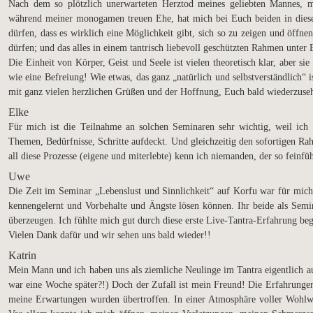
Nach dem so plötzlich unerwarteten Herztod meines geliebten Mannes, m
während meiner monogamen treuen Ehe, hat mich bei Euch beiden in diesem
dürfen, dass es wirklich eine Möglichkeit gibt, sich so zu zeigen und öffn
dürfen; und das alles in einem tantrisch liebevoll geschützten Rahmen unter
Die Einheit von Körper, Geist und Seele ist vielen theoretisch klar, aber si
wie eine Befreiung! Wie etwas, das ganz „natürlich und selbstverständlich
mit ganz vielen herzlichen Grüßen und der Hoffnung, Euch bald wiederzuse
Elke
Für mich ist die Teilnahme an solchen Seminaren sehr wichtig, weil ic
Themen, Bedürfnisse, Schritte aufdeckt. Und gleichzeitig den sofortigen Ra
all diese Prozesse (eigene und miterlebte) kenn ich niemanden, der so feinfü
Uwe
Die Zeit im Seminar „Lebenslust und Sinnlichkeit“ auf Korfu war für mich
kennengelernt und Vorbehalte und Ängste lösen können. Ihr beide als Semina
überzeugen. Ich fühlte mich gut durch diese erste Live-Tantra-Erfahrung begl
Vielen Dank dafür und wir sehen uns bald wieder!!
Katrin
Mein Mann und ich haben uns als ziemliche Neulinge im Tantra eigentlich a
war eine Woche später?!) Doch der Zufall ist mein Freund! Die Erfahrungen
meine Erwartungen wurden übertroffen. In einer Atmosphäre voller Wohl