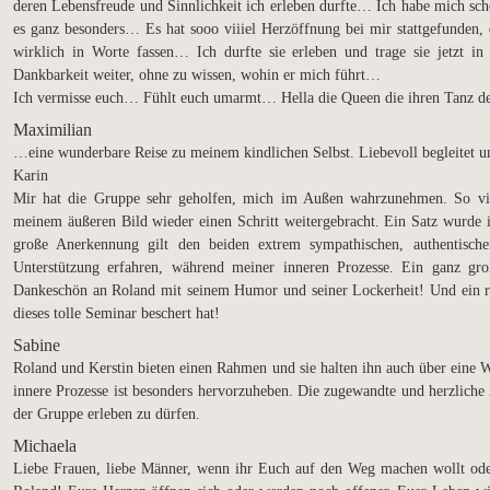
deren Lebensfreude und Sinnlichkeit ich erleben durfte… Ich habe mich s
es ganz besonders… Es hat sooo viiiel Herzöffnung bei mir stattgefunden, d
wirklich in Worte fassen… Ich durfte sie erleben und trage sie jetzt 
Dankbarkeit weiter, ohne zu wissen, wohin er mich führt…
Ich vermisse euch… Fühlt euch umarmt… Hella die Queen die ihren Tanz d
Maximilian
…eine wunderbare Reise zu meinem kindlichen Selbst. Liebevoll begleitet
Karin
Mir hat die Gruppe sehr geholfen, mich im Außen wahrzunehmen. So vi
meinem äußeren Bild wieder einen Schritt weitergebracht. Ein Satz wurde 
große Anerkennung gilt den beiden extrem sympathischen, authentischen
Unterstützung erfahren, während meiner inneren Prozesse. Ein ganz gr
Dankeschön an Roland mit seinem Humor und seiner Lockerheit! Und ein rie
dieses tolle Seminar beschert hat!
Sabine
Roland und Kerstin bieten einen Rahmen und sie halten ihn auch über eine
innere Prozesse ist besonders hervorzuheben. Die zugewandte und herzliche 
der Gruppe erleben zu dürfen.
Michaela
Liebe Frauen, liebe Männer, wenn ihr Euch auf den Weg machen wollt ode