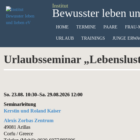
Institut
Bewusster leben un
HOME
TERMINE
PAARE
FRAU-
URLAUB
TRAININGS
JUNGE ERWA
Urlaubsseminar „Lebenslust
So. 23.08. 10:30–Sa. 29.08.2026 12:00
Seminarleitung
Kerstin und Roland Kaiser
Alexis Zorbas Zentrum
49081 Arillas
Corfu / Greece