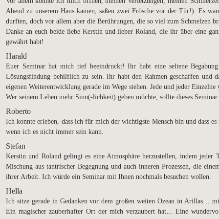
Vor allem konnte ich mich öffnen, meinen Verletzungen, meinen Schmerzen 
Abend zu unserem Haus kamen, saßen zwei Frösche vor der Tür!). Es waren 
durften, doch vor allem aber die Berührungen, die so viel zum Schmelzen br
Danke an euch beide liebe Kerstin und lieber Roland, die ihr über eine gan
gewährt habt!
Harald
Euer Seminar hat mich tief beeindruckt! Ihr habt eine seltene Begabu
Lösungsfindung behilflich zu sein. Ihr habt den Rahmen geschaffen und 
eigenen Weiterentwicklung gerade im Wege stehen. Jede und jeder Einzelne wu
Wer seinem Leben mehr Sinn(-lichkeit) geben möchte, sollte dieses Seminar
Roberto
Ich konnte erleben, dass ich für mich der wichtigste Mensch bin und dass es m
wenn ich es nicht immer sein kann.
Stefan
Kerstin und Roland gelingt es eine Atmosphäre herzustellen, indem jeder
Mischung aus tantrischer Begegnung und auch inneren Prozessen, die eine
ihrer Arbeit. Ich würde ein Seminar mit Ihnen nochmals besuchen wollen.
Hella
Ich sitze gerade in Gedanken vor dem großen weiten Ozean in Arillas… 
Ein magischer zauberhafter Ort der mich verzaubert hat… Eine wundervo