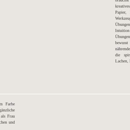
brauchs
kreatives
Papier, 
Werkzeug
Übungen
Intuiti
Übungen
bewusst
nährend
die spi
Lachen, 
m Farbe
änzliche
 als Frau
schen und