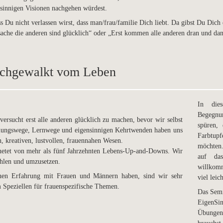
sinnigen Visionen nachgehen würdest.
ss Du nicht verlassen wirst, dass man/frau/familie Dich liebt. Da gibst Du Dich 
sache die anderen sind glücklich“ oder „Erst kommen alle anderen dran und dan
rchgewalkt vom Leben
In die
Begegnu
ersucht erst alle anderen glücklich zu machen, bevor wir selbst
spüren,
ilungswege, Lernwege und eigensinnigen Kehrtwenden haben uns
Farbtupf
n, kreativen, lustvollen, frauennahen Wesen.
möchten.
knetet von mehr als fünf Jahrzehnten Lebens-Up-and-Downs. Wir
auf da
ühlen und umzusetzen.
willkomm
nnen Erfahrung mit Frauen und Männern haben, sind wir sehr
viel leic
Speziellen für frauenspezifische Themen.
Das Semi
EigenSin
Übunge