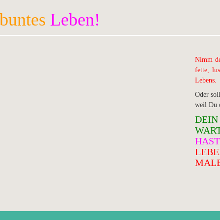
buntes
Leben!
Nimm den
fette, l
Lebens.
Oder soll
weil Du d
DEIN
WART
HAST
LEBE
MAL