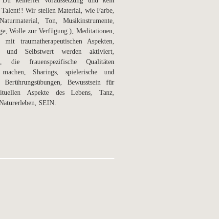
t Du keinerlei Voraussetzung und kein
 Talent!! Wir stellen Material, wie Farbe,
Naturmaterial, Ton, Musikinstrumente,
e, Wolle zur Verfügung.), Meditationen,
 mit traumatherapeutischen Aspekten,
on und Selbstwert werden aktiviert,
, die frauenspezifische Qualitäten
 machen, Sharings, spielerische und
e Berührungsübungen, Bewusstsein für
rituellen Aspekte des Lebens, Tanz,
Naturerleben, SEIN.