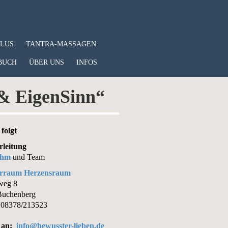
PLUS
TANTRA-MASSAGEN
BUCH
ÜBER UNS
INFOS
 & EigenSinn“
folgt
rleitung
uhm
und Team
rraum Herzensraum
weg 8
Buchenberg
 08378/213523
 an:
info@bewusster-lieben.de