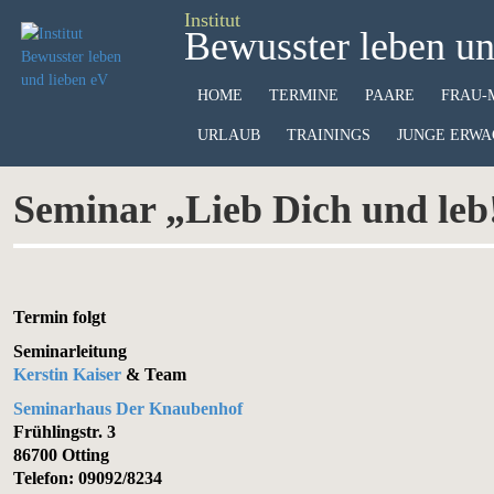
Institut
Bewusster leben un
HOME
TERMINE
PAARE
FRAU-
URLAUB
TRAININGS
JUNGE ERWA
Seminar „Lieb Dich und leb!
Termin folgt
Seminarleitung
Kerstin Kaiser
& Team
Seminarhaus Der Knaubenhof
Frühlingstr. 3
86700 Otting
Telefon: 09092/8234