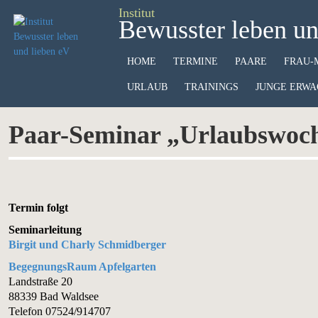
Institut
Bewusster leben un
HOME
TERMINE
PAARE
FRAU-
URLAUB
TRAININGS
JUNGE ERWA
Paar-Seminar „Urlaubswoch
Termin folgt
Seminarleitung
Birgit und Charly Schmidberger
BegegnungsRaum Apfelgarten
Landstraße 20
88339 Bad Waldsee
Telefon 07524/914707