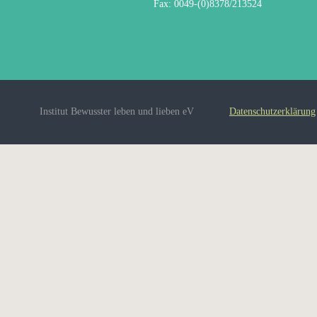
Fax: 0049-(0)8378/213524
Institut Bewusster leben und lieben eV
Datenschutzerklärung