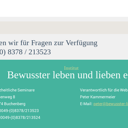
en wir für Fragen zur Verfügung
(0) 8378 / 213523
Institut
Bewusster leben und lieben 
heitliche Seminare
Verantwortlich für die Web
denweg 8
Peter Kammermeier
74 Buchenberg
E-Mail:
peter@bewusster-l
 0049-(0)8378/213523
 0049-(0)8378/213524