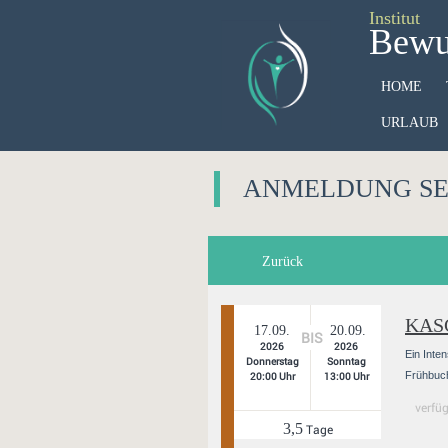
Institut
Bewus
HOME
URLAUB
ANMELDUNG S
Zurück
KAS
17.09.
20.09.
BIS
2026
2026
Ein Inte
Donnerstag
Sonntag
Frühbuch
20:00 Uhr
13:00 Uhr
verfü
3,5
Tage