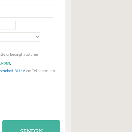
itte unbedingt ausfüllen
.
UNGEN
iedschaft BLLeV
zur Teilnahme am
SENDEN