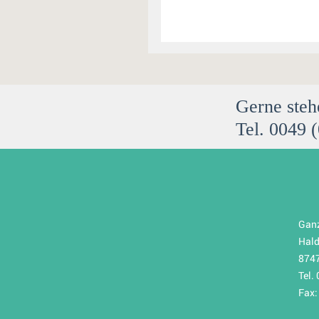
Gerne steh
Tel. 0049 
Ganz
Hal
874
Tel.
Fax: