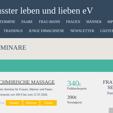
ster leben und lieben eV
TERMINE
PAARE
FRAU-MANN
FRAUEN
MÄNNER
60
TRAININGS
JUNGE ERWACHSENE
NEWSLETTER
GÄSTE
EMINARE
340
CHMIRISCHE MASSAGE
FRA
€
S
Frühbucherpreis
nsiv-Seminar für Frauen, Männer und Paare.
Pam
erpreis von 340 € bis zum 17.07.2026.
390
€
gbar
Frauen
Männer
Paare
Normalpreis