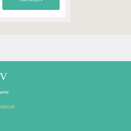
eV
seite
ieben.de