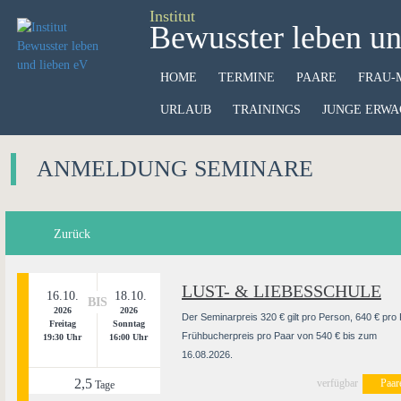
Institut
Bewusster leben un
HOME
TERMINE
PAARE
FRAU-
URLAUB
TRAININGS
JUNGE ERWA
ANMELDUNG SEMINARE
Zurück
LUST- & LIEBESSCHULE
16.10.
18.10.
BIS
2026
2026
Der Seminarpreis 320 € gilt pro Person, 640 € pro 
Freitag
Sonntag
Frühbucherpreis pro Paar von 540 € bis zum
19:30 Uhr
16:00 Uhr
16.08.2026.
2,5
verfügbar
Paar
Tage