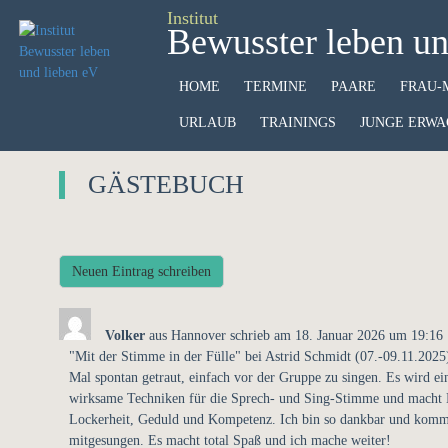
Institut
Bewusster leben un
HOME
TERMINE
PAARE
FRAU-
URLAUB
TRAININGS
JUNGE ERWA
GÄSTEBUCH
Volker
aus
Hannover
schrieb am
18. Januar 2026
um
19:16
"Mit der Stimme in der Fülle" bei Astrid Schmidt (07.-09.11.202
Mal spontan getraut, einfach vor der Gruppe zu singen. Es wird ein
wirksame Techniken für die Sprech- und Sing-Stimme und macht Ei
Lockerheit, Geduld und Kompetenz. Ich bin so dankbar und komm
mitgesungen. Es macht total Spaß und ich mache weiter!