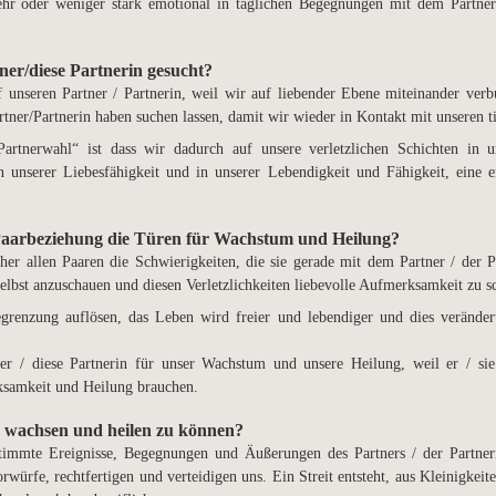
hr oder weniger stark emotional in täglichen Begegnungen mit dem Partner
er/diese Partnerin gesucht?
f unseren Partner / Partnerin, weil wir auf liebender Ebene miteinander ve
rtner/Partnerin haben suchen lassen, damit wir wieder in Kontakt mit unseren t
Partnerwahl“ ist dass wir dadurch auf unsere verletzlichen Schichten i
n unserer Liebesfähigkeit und in unserer Lebendigkeit und Fähigkeit, eine 
Paarbeziehung die Türen für Wachstum und Heilung?
her allen Paaren die Schwierigkeiten, die sie gerade mit dem Partner / der P
 selbst anzuschauen und diesen Verletzlichkeiten liebevolle Aufmerksamkeit zu s
grenzung auflösen, das Leben wird freier und lebendiger und dies verände
er / diese Partnerin für unser Wachstum und unsere Heilung, weil er / sie
rksamkeit und Heilung brauchen.
 wachsen und heilen zu können?
timmte Ereignisse, Begegnungen und Äußerungen des Partners / der Partnerin
rwürfe, rechtfertigen und verteidigen uns. Ein Streit entsteht, aus Kleinigkeit