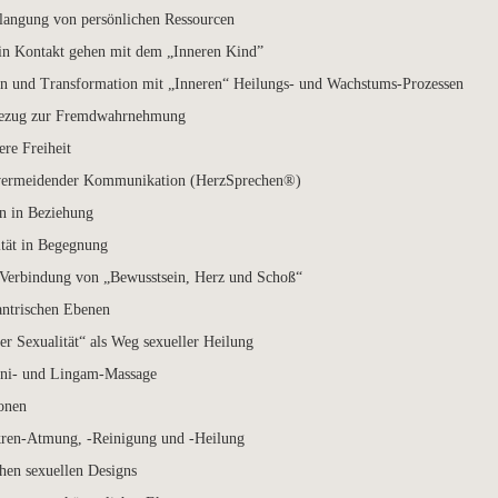
langung von persönlichen Ressourcen
 in Kontakt gehen mit dem „Inneren Kind”
n und Transformation mit „Inneren“ Heilungs- und Wachstums-Prozessen
Bezug zur Fremdwahrnehmung
re Freiheit
ktvermeidender Kommunikation (HerzSprechen®)
en in Beziehung
ität in Begegnung
r Verbindung von „Bewusstsein, Herz und Schoß“
antrischen Ebenen
r Sexualität“ als Weg sexueller Heilung
oni- und Lingam-Massage
onen
ren-Atmung, -Reinigung und -Heilung
hen sexuellen Designs