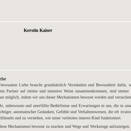
Kerstin Kaiser
ebe
wussten Liebe braucht grundsätzlich Verständnis und Bewusstheit dafür, wi
rem Partner auf intime und intensive Weise zusammenkommen, sind immer
t nur möglich, indem wir uns dieser Mechanismen bewusst werden und versuche
e, unbewusste und unerfüllte Bedürfnisse und Erwartungen in uns, die in un
ächtiger, automatischer Gedanken, Gefühle und Verhaltensweisen, die oft irrati
hlüsseln und zu verstehen, wie unser verletztes inneres Kind funktioniert.
l diese Mechanismen bewusst zu machen und Wege und Werkzeuge aufzuzeigen, 