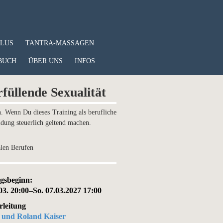
PLUS
TANTRA-MASSAGEN
BUCH
ÜBER UNS
INFOS
üllende Sexualität
n. Wenn Du dieses Training als berufliche
ldung steuerlich geltend machen.
alen Berufen
gsbeginn:
03. 20:00–So. 07.03.2027 17:00
rleitung
 und Roland Kaiser