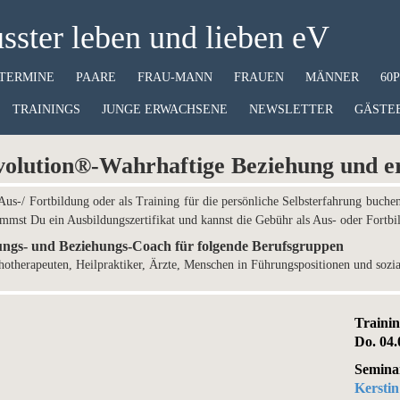
ster leben und lieben eV
TERMINE
PAARE
FRAU-MANN
FRAUEN
MÄNNER
60
TRAININGS
JUNGE ERWACHSENE
NEWSLETTER
GÄSTE
ution®-Wahrhaftige Beziehung und erf
 Aus-/ Fortbildung oder als Training für die persönliche Selbsterfahrung buche
mmst Du ein Ausbildungszertifikat und kannst die Gebühr als Aus- oder Fortbi
ungs- und Beziehungs-Coach für folgende Berufsgruppen
therapeuten, Heilpraktiker, Ärzte, Menschen in Führungspositionen und sozi
Trainin
Do. 04.
Semina
Kerstin