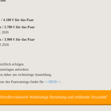
rahl“
 / 4.100 € für das Paar
 / 3.700 € für das Paar
1.2026
 / 3.900 € für das Paar
2.2026
iftlich erfolgen.
unterlagen anfordern.
ten daher um rechtzeitige Anmeldung.
ur des Paartrainings findet Ihr
>>HIER<<
.
HerzRevolution®-Wahrhaftige Beziehung und erfüllende Sexualität"