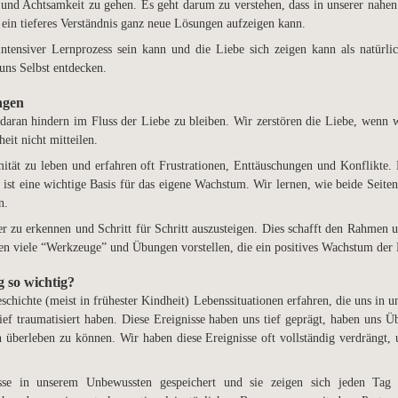
nd Achtsamkeit zu gehen. Es geht darum zu verstehen, dass in unserer nahen 
ein tieferes Verständnis ganz neue Lösungen aufzeigen kann.
ntensiver Lernprozess sein kann und die Liebe sich zeigen kann als natürli
ns Selbst entdecken.
ngen
 daran hindern im Fluss der Liebe zu bleiben. Wir zerstören die Liebe, wenn w
eit nicht mitteilen.
imität zu leben und erfahren oft Frustrationen, Enttäuschungen und Konflikt
, ist eine wichtige Basis für das eigene Wachstum. Wir lernen, wie beide Seite
n.
r zu erkennen und Schritt für Schritt auszusteigen. Dies schafft den Rahmen
en viele “Werkzeuge” und Übungen vorstellen, die ein positives Wachstum der
 so wichtig?
schichte (meist in frühester Kindheit) Lebenssituationen erfahren, die uns in 
ef traumatisiert haben. Diese Ereignisse haben uns tief geprägt, haben uns Ü
n überleben zu können. Wir haben diese Ereignisse oft vollständig verdräng
isse in unserem Unbewussten gespeichert und sie zeigen sich jeden Tag