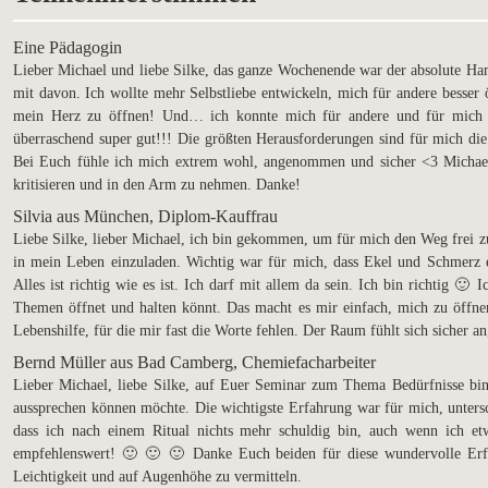
Eine Pädagogin
Lieber Michael und liebe Silke, das ganze Wochenende war der absolute Hamm
mit davon. Ich wollte mehr Selbstliebe entwickeln, mich für andere besse
mein Herz zu öffnen! Und… ich konnte mich für andere und für mich s
überraschend super gut!!! Die größten Herausforderungen sind für mich die
Bei Euch fühle ich mich extrem wohl, angenommen und sicher <3 Michael, 
kritisieren und in den Arm zu nehmen. Danke!
Silvia aus München, Diplom-Kauffrau
Liebe Silke, lieber Michael, ich bin gekommen, um für mich den Weg frei 
in mein Leben einzuladen. Wichtig war für mich, dass Ekel und Schmerz ei
Alles ist richtig wie es ist. Ich darf mit allem da sein. Ich bin richtig 
Themen öffnet und halten könnt. Das macht es mir einfach, mich zu öffnen
Lebenshilfe, für die mir fast die Worte fehlen. Der Raum fühlt sich sicher a
Bernd Müller aus Bad Camberg, Chemiefacharbeiter
Lieber Michael, liebe Silke, auf Euer Seminar zum Thema Bedürfnisse bi
aussprechen können möchte. Die wichtigste Erfahrung war für mich, unters
dass ich nach einem Ritual nichts mehr schuldig bin, auch wenn ich et
empfehlenswert! 🙂 🙂 🙂 Danke Euch beiden für diese wundervolle Erfah
Leichtigkeit und auf Augenhöhe zu vermitteln.