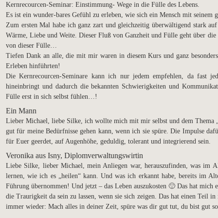
Kernrecourcen-Seminar: Einstimmung- Wege in die Fülle des Lebens.
Es ist ein wunder-bares Gefühl zu erleben, wie sich ein Mensch mit seinem 
Zum ersten Mal habe ich ganz zart und gleichzeitig überwältigend stark auf
Wärme, Liebe und Weite. Dieser Fluß von Ganzheit und Fülle geht über die
von dieser Fülle…
Tiefen Dank an alle, die mit mir waren in diesem Kurs und ganz besonder
Erleben hinführten!
Die Kernrecourcen-Seminare kann ich nur jedem empfehlen, da fast jed
hineinbringt und dadurch die bekannten Schwierigkeiten und Kommunikati
Fülle erst in sich selbst fühlen…!
Ein Mann
Lieber Michael, liebe Silke, ich wollte mich mit mir selbst und dem Thema 
gut für meine Bedürfnisse gehen kann, wenn ich sie spüre. Die Impulse d
für Euer geerdet, auf Augenhöhe, geduldig, tolerant und integrierend sein.
Veronika aus Isny, Diplomverwaltungswirtin
Liebe Silke, lieber Michael, mein Anliegen war, herauszufinden, was im Alt
lernen, wie ich es „heilen“ kann. Und was ich erkannt habe, bereits im Alt
Führung übernommen! Und jetzt – das Leben auszukosten 🙂 Das hat mich ei
die Traurigkeit da sein zu lassen, wenn sie sich zeigen. Das hat einen Teil in
immer wieder: Mach alles in deiner Zeit, spüre was dir gut tut, du bist gut so