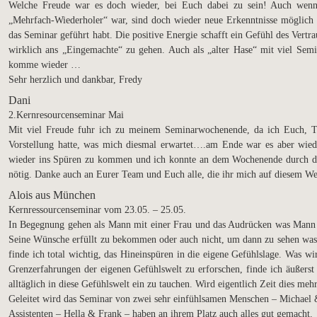
Welche Freude war es doch wieder, bei Euch dabei zu sein! Auch wenn i
„Mehrfach-Wiederholer“ war, sind doch wieder neue Erkenntnisse möglich 
das Seminar geführt habt. Die positive Energie schafft ein Gefühl des Vertr
wirklich ans „Eingemachte“ zu gehen. Auch als „alter Hase“ mit viel Semi
komme wieder …
Sehr herzlich und dankbar, Fredy
Dani
2.Kernresourcenseminar Mai
Mit viel Freude fuhr ich zu meinem Seminarwochenende, da ich Euch, Ta
Vorstellung hatte, was mich diesmal erwartet….am Ende war es aber wied
wieder ins Spüren zu kommen und ich konnte an dem Wochenende durch die
nötig. Danke auch an Eurer Team und Euch alle, die ihr mich auf diesem Weg
Alois aus München
Kernressourcenseminar vom 23.05. – 25.05.
In Begegnung gehen als Mann mit einer Frau und das Audrücken was Mann 
Seine Wünsche erfüllt zu bekommen oder auch nicht, um dann zu sehen was da
finde ich total wichtig, das Hineinspüren in die eigene Gefühlslage. Was wi
Grenzerfahrungen der eigenen Gefühlswelt zu erforschen, finde ich äußerst 
alltäglich in diese Gefühlswelt ein zu tauchen. Wird eigentlich Zeit dies mehr
Geleitet wird das Seminar von zwei sehr einfühlsamen Menschen – Michael 
Assistenten – Hella & Frank – haben an ihrem Platz auch alles gut gemacht.