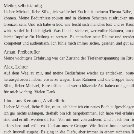
Meike, selbstständig
Lieber Michael, liebe Silke, ich wollte bei Euch mit meinem Thema Nähe, 
können. Meine Bedürfnisse spüren und in kleinen Schritten ausdrücken u
Grenzen sein. Und ich habe erlebt, wie leicht sich manches löst und es Raum 
wirkt so tief in Leichtigkeit. Was für ein sicherer, wertvoller Rahmen, 
leicht Impulse für Heilung zu setzten. Es entstehen neue Räume und werden
kompetent und authentisch. Ich fühle mich immer sicher, gesehen und gut a
Aman, Freiberufler
Meine wichtigste Erfahrung war der Zustand der Tiefenentspannung im Ritu
Alex, Lehrer
Auf dem Weg zu mir, und meine Bedürfnisse wieder zu entdecken, brauc
herausgefordert haben, etwas zu wagen. Euer Rahmen und die Gruppe haben 
Silke, lieber Michael, Eure offene und wertschätzende Art haben mir gehol
für mich wichtig. Vielen Dank.
Linda aus Kempten, Arzthelferin
Lieber Michael, liebe Silke, es ist, als hätte ich ein neues Buch aufgesch
ich gar nichts anfangen, deshalb bin ich hergekommen. Ich habe viel erfahren
sind und erfüllt werden dürfen. Von mir und von anderen. Und … ich bin ric
erforschen und erfahren. Und an unsere Gruppe: Wir finden immer schnell
auch lustvoll zugeht. Es ging in die Tiefe, aber immer in einem sicheren