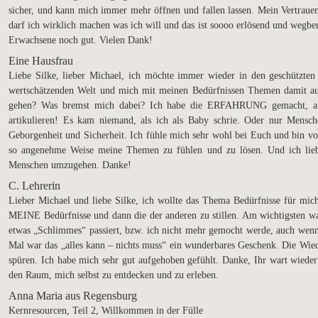
sicher, und kann mich immer mehr öffnen und fallen lassen. Mein Vertrauen
darf ich wirklich machen was ich will und das ist soooo erlösend und wegbere
Erwachsene noch gut. Vielen Dank!
Eine Hausfrau
Liebe Silke, lieber Michael, ich möchte immer wieder in den geschützte
wertschätzenden Welt und mich mit meinen Bedürfnissen Themen damit aus
gehen? Was bremst mich dabei? Ich habe die ERFAHRUNG gemacht, an
artikulieren! Es kam niemand, als ich als Baby schrie. Oder nur Mens
Geborgenheit und Sicherheit. Ich fühle mich sehr wohl bei Euch und bin v
so angenehme Weise meine Themen zu fühlen und zu lösen. Und ich lieb
Menschen umzugehen. Danke!
C. Lehrerin
Lieber Michael und liebe Silke, ich wollte das Thema Bedürfnisse für m
MEINE Bedürfnisse und dann die der anderen zu stillen. Am wichtigsten w
etwas „Schlimmes“ passiert, bzw. ich nicht mehr gemocht werde, auch wenn
Mal war das „alles kann – nichts muss“ ein wunderbares Geschenk. Die Wi
spüren. Ich habe mich sehr gut aufgehoben gefühlt. Danke, Ihr wart wieder e
den Raum, mich selbst zu entdecken und zu erleben.
Anna Maria aus Regensburg
Kernresourcen, Teil 2, Willkommen in der Fülle