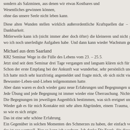
sondern als Salzminen, aus denen wir etwas Kostbares und
Wesentliches gewinnen können,
ohne das unsere Seele nicht leben kann.
Diese alten Wunden stellen wirklich außerordentliche Kraftquellen dar – 
Dankbarkeit.
Mitlerweile kann ich (nicht immer aber doch öfter) die kleineren und nicht
wo ich noch unerledigte Aufgaben habe. Und dann kann wieder Wachstum ges
Michael aus dem Saarland
KR2 Seminar Wege in die Fülle des Lebens vom 23. – 25.5.
Jetzt sind seit dem Seminar drei Tage vergangen und langsam klären sich für
Schon der erste Empfang bei der Ankunft war wunderbar, sehr persönlich un
Ich hatte mich sehr kurzfristig angemeldet und fragte mich, ob sich nicht 
Bewusster-Leben-und-Lieben teilgenommen hatte.
Aber dann waren es doch wieder ganz neue Erfahrungen und Begegnungen und 
Jede Übung und jede Begegnung ist immer wieder eine Überraschung. Nichts i
Die Begegnungen im jeweiligen Augenblick bestimmen, was sich ereignet und
Wieder gab es für mich Kontakte mit sehr alten Abgründen, einem Trauma, d
so wie es sich zeigte.
Das ist eine sehr schöne Erfahrung.
Ein Gegenüber in solchen Momenten des Schmerzes zu haben, der einfach vol