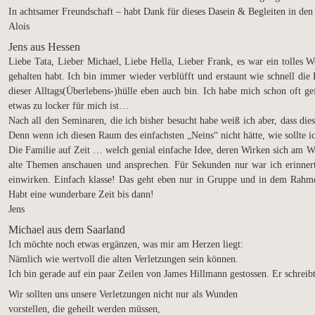
In achtsamer Freundschaft – habt Dank für dieses Dasein & Begleiten in de
Alois
Jens aus Hessen
Liebe Tata, Lieber Michael, Liebe Hella, Lieber Frank, es war ein tolles
gehalten habt. Ich bin immer wieder verblüfft und erstaunt wie schnell die
dieser Alltags(Überlebens-)hülle eben auch bin. Ich habe mich schon oft ge
etwas zu locker für mich ist…
Nach all den Seminaren, die ich bisher besucht habe weiß ich aber, dass die
Denn wenn ich diesen Raum des einfachsten „Neins“ nicht hätte, wie sollte 
Die Familie auf Zeit … welch genial einfache Idee, deren Wirken sich am W
alte Themen anschauen und ansprechen. Für Sekunden nur war ich erinne
einwirken. Einfach klasse! Das geht eben nur in Gruppe und in dem Rahm
Habt eine wunderbare Zeit bis dann!
Jens
Michael aus dem Saarland
Ich möchte noch etwas ergänzen, was mir am Herzen liegt:
Nämlich wie wertvoll die alten Verletzungen sein können.
Ich bin gerade auf ein paar Zeilen von James Hillmann gestossen. Er schreibt
Wir sollten uns unsere Verletzungen nicht nur als Wunden
vorstellen, die geheilt werden müssen,