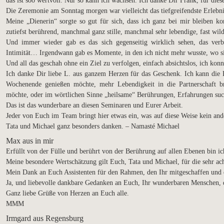
das ist soo wertvoll. Nur so kann ich wachsen. Ich danke Dir Frank, für di
Die Zeremonie am Sonntag morgen war vielleicht das tiefgreifendste Erlebn
Meine „Dienerin“ sorgte so gut für sich, dass ich ganz bei mir bleiben k
zutiefst berührend, manchmal ganz stille, manchmal sehr lebendige, fast wi
Und immer wieder gab es das sich gegenseitig wirklich sehen, das verb
Intimität… Irgendwann gab es Momente, in den ich nicht mehr wusste, wo si
Und all das geschah ohne ein Ziel zu verfolgen, einfach absichtslos, ich k
Ich danke Dir liebe L. aus ganzem Herzen für das Geschenk. Ich kann di
Wochenende genießen möchte, mehr Lebendigkeit in die Partnerschaft br
möchte, oder im wörtlichen Sinne „heilsame“ Berührungen, Erfahrungen such
Das ist das wunderbare an diesen Seminaren und Eurer Arbeit.
Jeder von Euch im Team bringt hier etwas ein, was auf diese Weise kein an
Tata und Michael ganz besonders danken. – Namasté Michael
Max aus in mir
Erfüllt von der Fülle und berührt von der Berührung auf allen Ebenen bin i
Meine besondere Wertschätzung gilt Euch, Tata und Michael, für die sehr a
Mein Dank an Euch Assistenten für den Rahmen, den Ihr mitgeschaffen und e
Ja, und liebevolle dankbare Gedanken an Euch, Ihr wunderbaren Menschen, d
Ganz liebe Grüße von Herzen an Euch alle.
MMM
Irmgard aus Regensburg