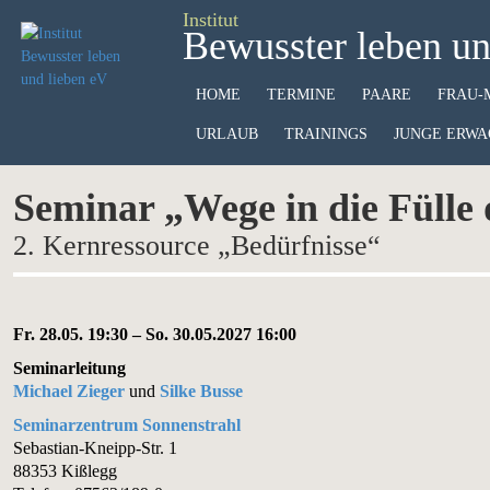
Institut
Bewusster leben un
HOME
TERMINE
PAARE
FRAU-
URLAUB
TRAININGS
JUNGE ERWA
Seminar „Wege in die Fülle
2. Kernressource „Bedürfnisse“
Fr. 28.05. 19:30 – So. 30.05.2027 16:00
Seminarleitung
Michael Zieger
und
Silke Busse
Seminarzentrum Sonnenstrahl
Sebastian-Kneipp-Str. 1
88353 Kißlegg