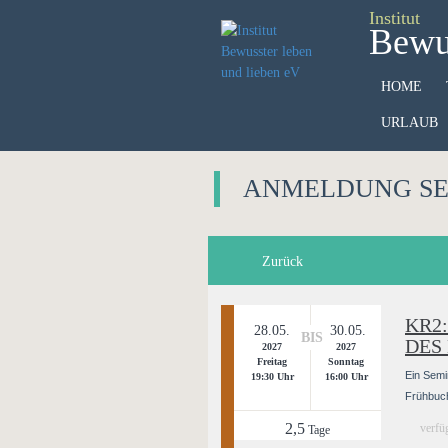
Institut
Bewus
HOME
URLAUB
ANMELDUNG S
Zurück
KR2:
28.05.
30.05.
BIS
DES
2027
2027
Freitag
Sonntag
Ein Semi
19:30 Uhr
16:00 Uhr
Frühbuch
2,5
verfü
Tage