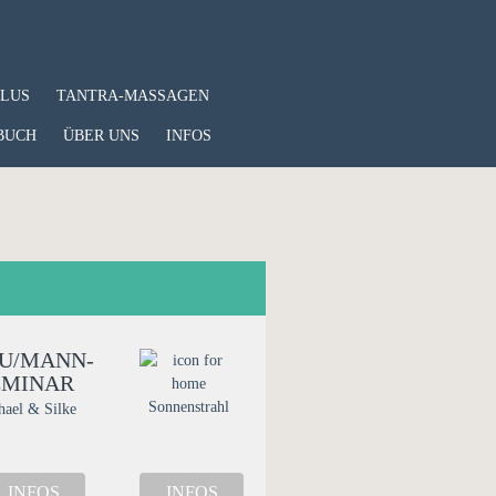
PLUS
TANTRA-MASSAGEN
BUCH
ÜBER UNS
INFOS
U/MANN-
EMINAR
Sonnenstrahl
hael & Silke
INFOS
INFOS