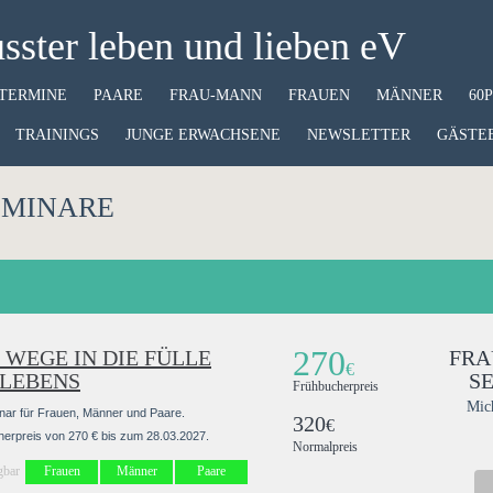
ster leben und lieben eV
TERMINE
PAARE
FRAU-MANN
FRAUEN
MÄNNER
60
TRAININGS
JUNGE ERWACHSENE
NEWSLETTER
GÄSTE
EMINARE
270
 WEGE IN DIE FÜLLE
FRA
€
 LEBENS
S
Frühbucherpreis
Mic
nar für Frauen, Männer und Paare.
320
€
erpreis von 270 € bis zum 28.03.2027.
Normalpreis
gbar
Frauen
Männer
Paare