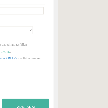
e unbedingt ausfüllen
.
GUNGEN
dschaft BLLeV
zur Teilnahme am
SENDEN