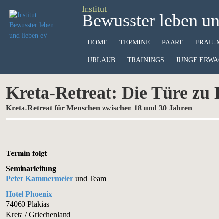
Institut
Bewusster leben un
HOME
TERMINE
PAARE
FRAU-
URLAUB
TRAININGS
JUNGE ERWA
Kreta-Retreat: Die Türe zu
Kreta-Retreat für Menschen zwischen 18 und 30 Jahren
Termin folgt
Seminarleitung
Peter Kammermeier
und Team
Hotel Phoenix
74060 Plakias
Kreta / Griechenland