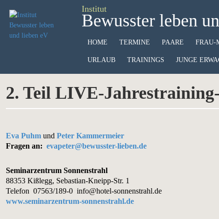
Institut
Bewusster leben un
HOME
TERMINE
PAARE
FRAU-
URLAUB
TRAININGS
JUNGE ERWA
2. Teil LIVE-Jahrestraining
Eva Puhm
und
Peter Kammermeier
Fragen an:
evapeter@bewusster-lieben.de
Seminarzentrum Sonnenstrahl
88353 Kißlegg,
Sebastian-Kneipp-Str. 1
Telefon 07563/189-0
info@hotel-sonnenstrahl.de
www.seminarzentrum-sonnenstrahl.de