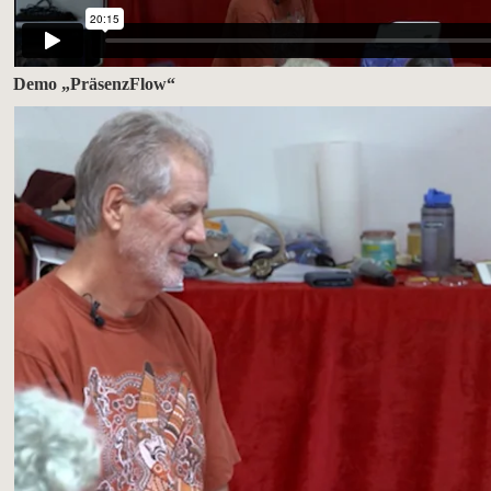
Demo „PräsenzFlow“