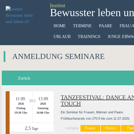
Institut
Bewusster leben un
HOME
TERMINE
PAARE
FRAU-
URLAUB
TRAININGS
JUNGE ERWA
ANMELDUNG SEMINARE
Zurück
TANZFESTIVAL: DANCE A
11.09.
13.09.
BIS
TOUCH
2026
2026
Freitag
Sonntag
Ein Seminar für Frauen, Männer und Paare.
19:30 Uhr
16:00 Uhr
Frühbucherpreis von 270 € bis zum 11.07.2026.
2,5
verfügbar
Frauen
Männer
Paar
Tage