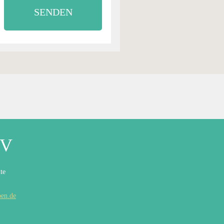
SENDEN
eV
te
ben.de