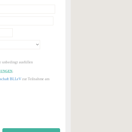
e unbedingt ausfüllen
.
GUNGEN
dschaft BLLeV
zur Teilnahme am