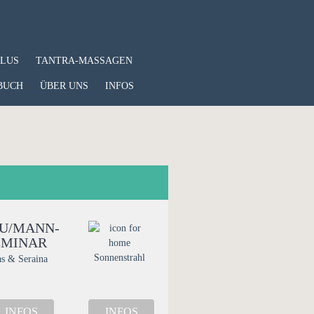
PLUS
TANTRA-MASSAGEN
BUCH
ÜBER UNS
INFOS
U/MANN-
EMINAR
Sonnenstrahl
as & Seraina
INFOS
INFOS