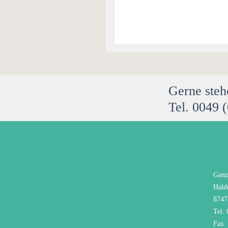
Gerne steh
Tel. 0049 
Ganz
Hald
8747
Tel.
Fax: