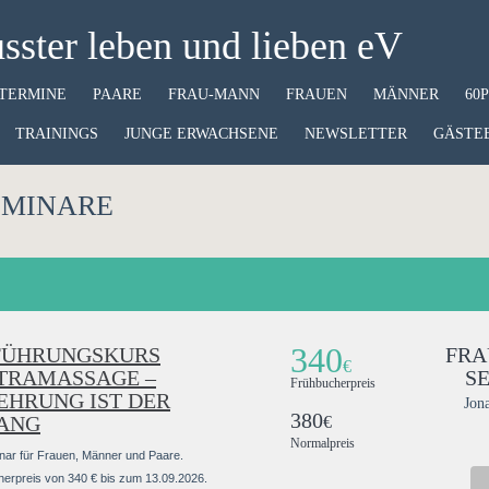
ster leben und lieben eV
TERMINE
PAARE
FRAU-MANN
FRAUEN
MÄNNER
60
TRAININGS
JUNGE ERWACHSENE
NEWSLETTER
GÄSTE
EMINARE
340
FÜHRUNGSKURS
FRA
€
TRAMASSAGE –
S
Frühbucherpreis
EHRUNG IST DER
Jon
380
ANG
€
Normalpreis
nar für Frauen, Männer und Paare.
erpreis von 340 € bis zum 13.09.2026.