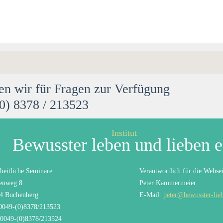
en wir für Fragen zur Verfügung
(0) 8378 / 213523
Institut
Bewusster leben und lieben 
heitliche Seminare
Verantwortlich für die Websei
enweg 8
Peter Kammermeier
4 Buchenberg
E-Mail:
peter@bewusster-lie
 0049-(0)8378/213523
 0049-(0)8378/213524