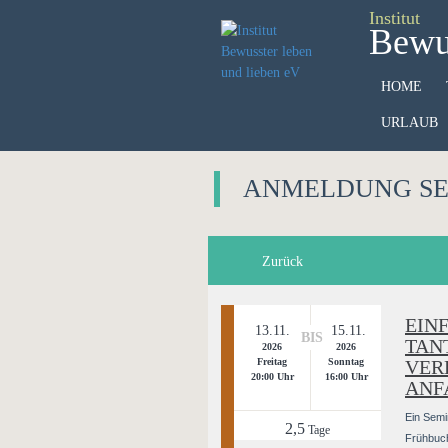
Institut
Bewus
HOME
URLAUB
ANMELDUNG S
Zurück
EIN
13.11.
15.11.
BIS
TAN
2026
2026
Freitag
Sonntag
VER
20:00 Uhr
16:00 Uhr
ANF
Ein Semi
2,5
Tage
Frühbuch