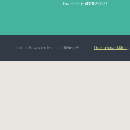
Fax: 0049-(0)8378/213524
Institut Bewusster leben und lieben eV
Datenschutzerklärung