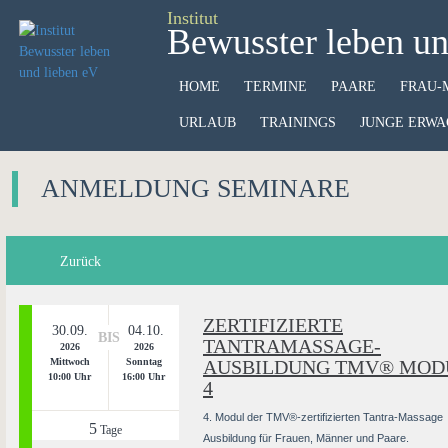
Institut
Bewusster leben un
HOME
TERMINE
PAARE
FRAU-
URLAUB
TRAININGS
JUNGE ERWA
ANMELDUNG SEMINARE
Zurück
ZERTIFIZIERTE
30.09.
04.10.
BIS
TANTRAMASSAGE-
2026
2026
Mittwoch
Sonntag
AUSBILDUNG TMV® MOD
10:00 Uhr
16:00 Uhr
4
4. Modul der TMV®-zertifizierten Tantra-Massage
5
Tage
Ausbildung für Frauen, Männer und Paare.